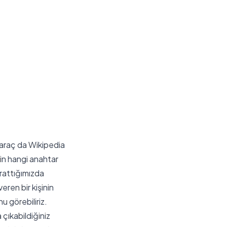
 araç da Wikipedia
çin hangi anahtar
arattığımızda
eren bir kişinin
u görebiliriz.
 çıkabildiğiniz