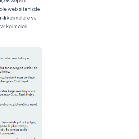
Çiçek Sepeti,
eple web sitenizde
rklı kelimelere ve
ar kelimeleri