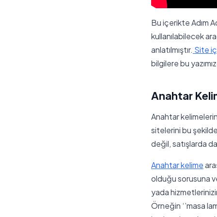
Bu içerikte Adım Ad
kullanılabilecek ara
anlatılmıştır.
Site i
bilgilere bu yazımız
Anahtar Keli
Anahtar kelimelerin
sitelerini bu şekilde
değil, satışlarda da
Anahtar kelime
ara
olduğu sorusuna ve
yada hizmetlerinizin
Örneğin ‘’masa lamb