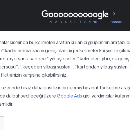
malar kısmında bu kelimeleri aratan kullanıcı gruplarının aratabild
eri’’ kadar arama hacmi geniş olan diğer kelimeler karşımıza çık
ri satıyorsanız sadece ‘’yılbaşı süsleri’’ kelimeleri gibi çok geni
cı süsü’’, ‘’keçeden yılbaşı süsleri’’, ‘’kartondan yılbaşı süsleri’’
itlenizin karşısına çıkabilirsiniz.
üzerinde biraz daha basite indirgenmiş bir anahtar kelime araş
rda da bahsedileceği üzere
Google Ads
gibi yardımcılar kullanm
mlidir.