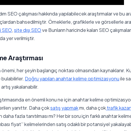
ım SEO çalışması hakkında yapılabilecek araştırmalar ve bu ara
çlardan bahsedilmiştir. Örneklerle, grafiklerle ve görsellerle ara
çi SEO
,
site dışı SEO
ve Bunların haricinde kalan SEO çalışmaları il
da yer verilmiştir.
me Araştırması
 önemi, her şeyin başlangıç noktası olmasından kaynaklanır. Ku
 bulabilirler.
Doğru yapılan anahtar kelime optimizasyonu
ile sa
 artış yakalanabilir.
ştırmasında en önemli konu ne için anahtar kelime optimizasyon
rilen yanıttır. Daha çok
satış yapmak
mı, daha çok
trafik kaz
 daha fazla tanıtılması mı? Her bir soru için farklı anahtar kelime 
ası fiyat’’ kelimelerinden satış odaklı bir potansiyel yakalayab