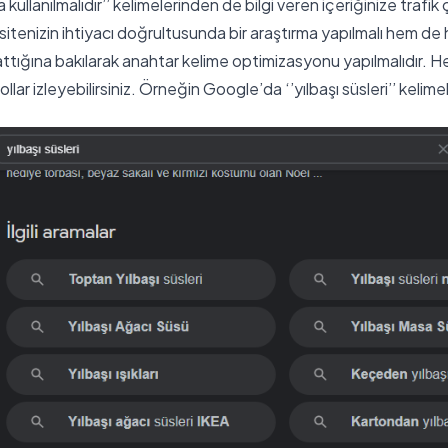
kullanılmalıdır’’ kelimelerinden de bilgi veren içeriğinize trafik 
tenizin ihtiyacı doğrultusunda bir araştırma yapılmalı hem de h
tığına bakılarak anahtar kelime optimizasyonu yapılmalıdır. He
yollar izleyebilirsiniz. Örneğin Google’da ‘’yılbaşı süsleri’’ kelimel