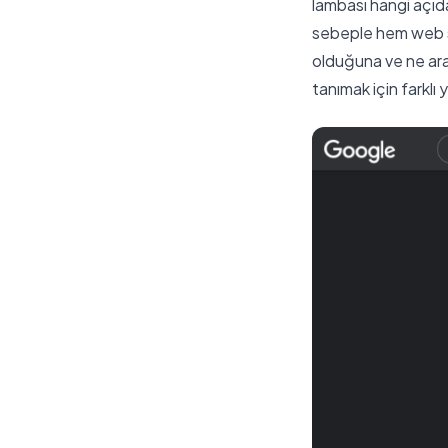
lambası hangi açıda 
sebeple hem web si
olduğuna ve ne arat
tanımak için farklı 