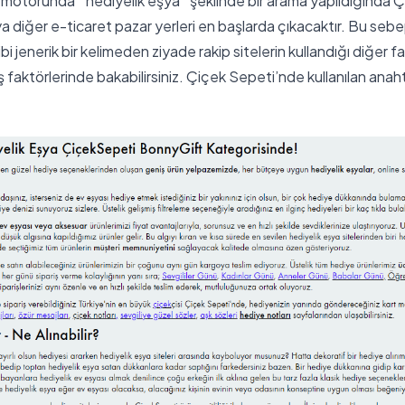
 motorunda ‘’hediyelik eşya’’ şeklinde bir arama yapıldığında 
 diğer e-ticaret pazar yerleri en başlarda çıkacaktır. Bu seb
ibi jenerik bir kelimeden ziyade rakip sitelerin kullandığı diğer fa
iş faktörlerinde bakabilirsiniz. Çiçek Sepeti’nde kullanılan anaht