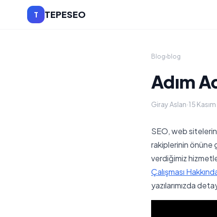
TEPESEO
T
Blog
›
blog
Adım A
Giray Aslan
·
15 Kasım
SEO, web sitelerin 
rakiplerinin önüne
verdiğimiz hizmetl
Çalışması Hakkınd
yazılarımızda detay