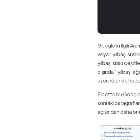
Google’ın İlgili Ara
veya ‘’yılbaşı süsl
yılbaşı süsü çeşitle
dışında ‘’yılbaşı ağa
üzerinden de hedef k
Elbette bu Google 
sonraki paragrafla
açısından daha öne