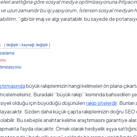
meleri arattığına göre sosyal medya optimizasyonuna ihtiyacın 
ım ve uzun zamandır bu işi yapıyorum. İstersen sosyal medyan 
bilirim.’’
gibi bir imaj ve algı yaratabilir, bu sayede de potansiy
ştırmasında
büyük rakiplerinizin hangi kelimeleri ön plana çıkart
ncelemelisiniz. Buradaki ‘’büyük rakip’’ kısmında bahsedilen ş
nsiyeli olduğu için büyüdüğü düşünülen
rakip sitelerdir
. Bunları
layacaktır. Sizden daha küçük çapta rakiplerinizin doğru SEO ç
labilir. Bu sebeple anahtar kelime araştırmasını garantiye ala
apmakta fayda olacaktır. Örnek olarak hediyelik eşya sattığınız