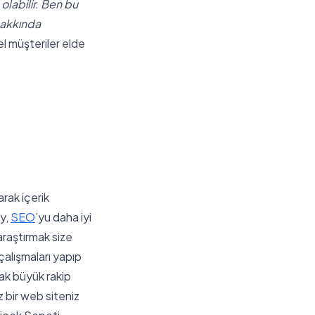
olabilir. Ben bu
hakkında
el müşteriler elde
arak içerik
ey,
SEO
’yu daha iyi
 araştırmak size
alışmaları yapıp
rak büyük rakip
 bir web siteniz