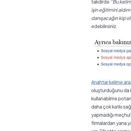
takdirde
‘’Bu keli
işin eğitimini ald
danışacağın kişi ola
edebilirsiniz.
Anahtar kelime ara
oluşturduğunu da i
kullanabilme pota
daha çok katkı sağ
yapmadığı meçhul o
firmalardan yana y