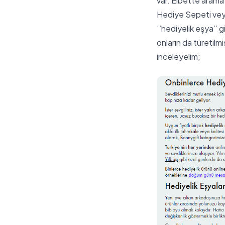
var. Elbette arama
Hediye Sepeti veya
‘’hediyelik eşya’’ g
onların da türetilm
inceleyelim;