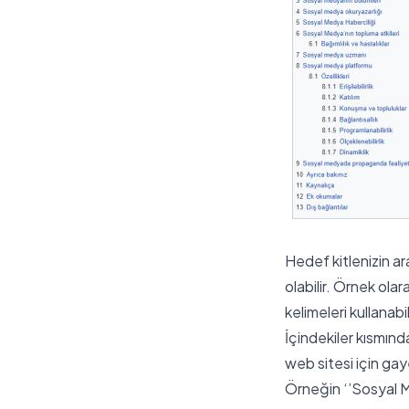
Hedef kitlenizin ar
olabilir. Örnek ola
kelimeleri kullanab
İçindekiler kısmınd
web sitesi için gaye
Örneğin ‘’Sosyal Me