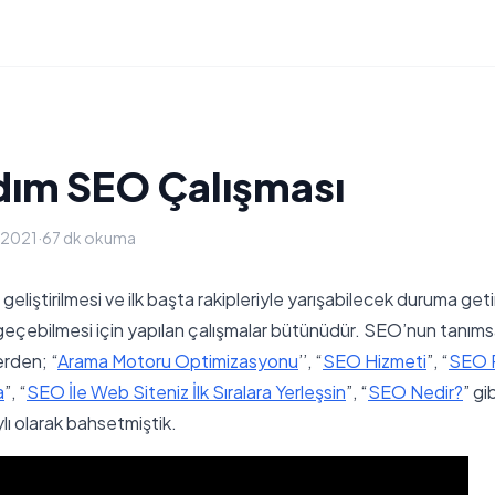
dım SEO Çalışması
 2021
·
67 dk okuma
geliştirilmesi ve ilk başta rakipleriyle yarışabilecek duruma get
 geçebilmesi için yapılan çalışmalar bütünüdür. SEO’nun tanım
erden; “
Arama Motoru Optimizasyonu
’’, “
SEO Hizmeti
”, “
SEO 
a
”, “
SEO İle Web Siteniz İlk Sıralara Yerleşsin
”, “
SEO Nedir?
” gi
lı olarak bahsetmiştik.