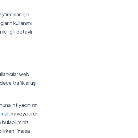
ştırmalar için
çların kullanımı
e ilgili detaylı
llanıcılar web
dece trafik artışı
una ihtiyacınızın
anmak
mı veya ürün
bulabilirsiniz.
ilirken ‘’masa