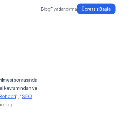
Blog
Fiyatlandırma
Ücretsiz Başla
irilmesi sonrasında
sal kavramından ve
Rehberi
”, “
SEO
bi blog