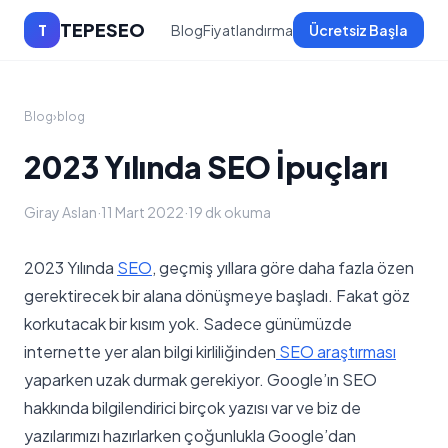
TEPESEO
T
Blog
Fiyatlandırma
Ücretsiz Başla
Blog
›
blog
2023 Yılında SEO İpuçları
Giray Aslan
·
11 Mart 2022
·
19 dk okuma
2023 Yılında
SEO
, geçmiş yıllara göre daha fazla özen
gerektirecek bir alana dönüşmeye başladı. Fakat göz
korkutacak bir kısım yok. Sadece günümüzde
internette yer alan bilgi kirliliğinden
SEO araştırması
yaparken uzak durmak gerekiyor. Google’ın SEO
hakkında bilgilendirici birçok yazısı var ve biz de
yazılarımızı hazırlarken çoğunlukla Google’dan