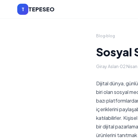
TEPESEO
T
Blog
›
blog
Sosyal 
Giray Aslan
·
02 Nisa
Dijital dünya, günl
biri olan sosyal med
bazı platformlardan
içeriklerini paylaşab
katılabilirler. Kişi
bir dijital pazarlam
ürünlerini tanıtmak