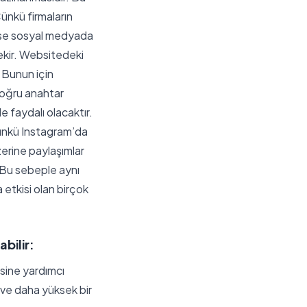
ünkü firmaların
er ise sosyal medyada
rekir. Websitedeki
 Bunun için
doğru anahtar
e faydalı olacaktır.
 Çünkü Instagram’da
zerine paylaşımlar
. Bu sebeple aynı
 etkisi olan birçok
bilir:
sine yardımcı
e ve daha yüksek bir