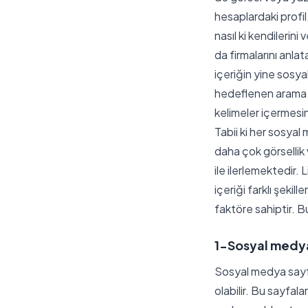
hesaplardaki profil
nasıl ki kendilerini
da firmalarını anla
içeriğin yine sosy
hedeflenen arama g
kelimeler içermesin
Tabii ki her sosyal
daha çok görsellik 
ile ilerlemektedir
içeriği farklı şeki
faktöre sahiptir. B
1-Sosyal medya 
Sosyal medya sayfa
olabilir. Bu sayfal