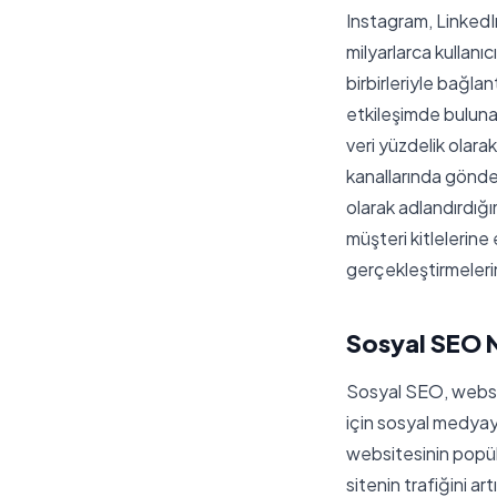
Instagram, LinkedI
milyarlarca kullanı
birbirleriyle bağla
etkileşimde bulunan
veri yüzdelik olar
kanallarında gönde
olarak adlandırdığı
müşteri kitlelerine
gerçekleştirmeleri
Sosyal SEO 
Sosyal SEO, websit
için sosyal medyayı
websitesinin popüle
sitenin trafiğini a