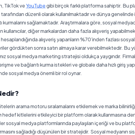
n, TikTok ve
YouTube
gibi birçok farklı platforma sahiptir. Bu pl
cı tarafından düzenli olarak kullanılmaktadır ve dünya genelinde 
ntı kurmalarını sağlamaktadır. Araştırmalara göre, sosyal medyad
 kullanıcılar, diğer markalardan daha fazla alışveriş yapabilme
ak hesaplandığında alışveriş yapanların %70’inden fazlası sosy
riler gördükten sonra satın almaya karar verebilmektedir. Bu 
mız sosyal medya marketing stratejisi oldukça yaygındır. Firmal
 erişme ve bağlantı kurma istekleri ve globale daha hızlı giriş ya
nde sosyal medya önemli bir rol oynar.
Nedir?
elerin arama motoru sıralamalarını etkilemek ve marka bilinirli
 hedef kitlelerini etkileyici bir platform olarak kullanmasına den
r sosyal medya platformlarında paylaşılan içeriği ve bu platfor
rtırmasını sağladığı düşünülen bir stratejidir. Sosyal medyanın 