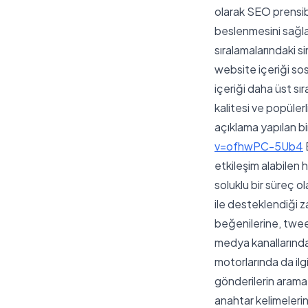
olarak SEO prensib
beslenmesini sağl
sıralamalarındaki s
website içeriği sos
içeriği daha üst sı
kalitesi ve popülerli
açıklama yapılan b
v=ofhwPC-5Ub4
etkileşim alabilen 
soluklu bir süreç o
ile desteklendiği z
beğenilerine, tweet
medya kanallarında 
motorlarında da il
gönderilerin arama 
anahtar kelimelerin