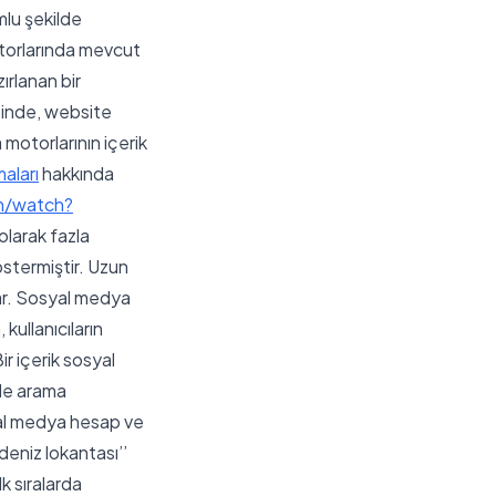
mlu şekilde
torlarında mevcut
ırlanan bir
iğinde, website
 motorlarının içerik
aları
hakkında
m/watch?
olarak fazla
östermiştir. Uzun
lar. Sosyal medya
kullanıcıların
ir içerik sosyal
ile arama
yal medya hesap ve
deniz lokantası’’
k sıralarda