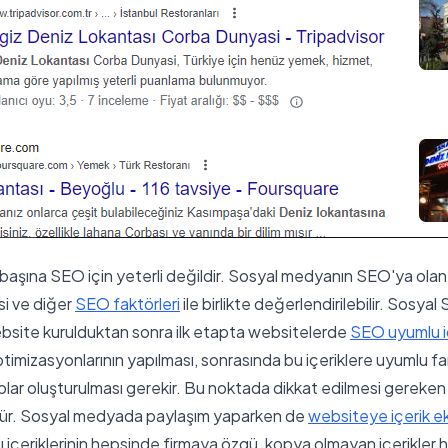
aşına SEO için yeterli değildir. Sosyal medyanın SEO'ya olan 
si ve diğer
SEO faktörleri
ile birlikte değerlendirilebilir. Sosyal
bsite kurulduktan sonra ilk etapta websitelerde
SEO uyumlu iç
timizasyonlarının yapılması, sonrasında bu içeriklere uyumlu f
lar oluşturulması gerekir. Bu noktada dikkat edilmesi gereke
tür. Sosyal medyada paylaşım yaparken de
websiteye içerik e
 içeriklerinin hepsinde firmaya özgü, kopya olmayan içerikler h