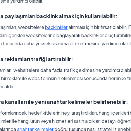
ine yardımcı olabilir.
paylaşımları backlink almak için kullanılabilir:
aşımları, websitelere
backlinkler
alınması için bir fırsat olabilir.
rı içerikleri websitelerine bağlayarak backlinkler oluşturabilir
otorlarında daha yüksek sıralama elde etmesine yardımcı olabili
eklamları trafiği artırabilir:
mları, websitelere daha fazla trafik çekilmesine yardımcı olabi
n bir reklam ile website linkinin eklenmesi sonucunda her linke t
acaktır.
kanalları ile yeni anahtar kelimeler belirlenebilir:
rmlarındaki hedef kitlelerin neyi araştırdıkları, hangi içerikleri
leri ile hangi ürün veya hizmetleri satın aldıkları detaylı öğreni
alarında
anahtar kelimeler
doğrultusunda nasıl strateji izlene