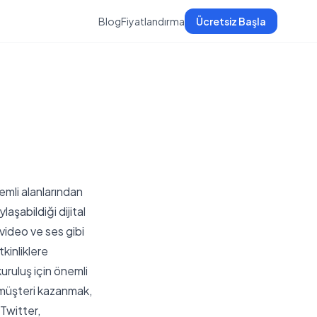
Blog
Fiyatlandırma
Ücretsiz Başla
nemli alanlarından
laşabildiği dijital
video ve ses gibi
tkinliklere
kuruluş için önemli
k, müşteri kazanmak,
 Twitter,