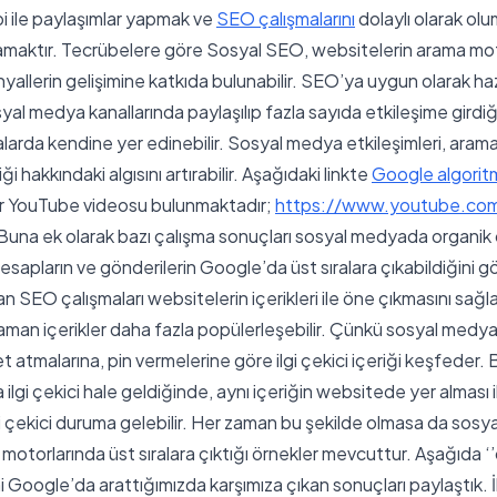
i ile paylaşımlar yapmak ve
SEO çalışmalarını
dolaylı olarak olu
amaktır. Tecrübelere göre Sosyal SEO, websitelerin arama mo
inyallerin gelişimine katkıda bulunabilir. SEO’ya uygun olarak haz
yal medya kanallarında paylaşılıp fazla sayıda etkileşime gird
ralarda kendine yer edinebilir. Sosyal medya etkileşimleri, arama
ği hakkındaki algısını artırabilir. Aşağıdaki linkte
Google algoritm
ir YouTube videosu bulunmaktadır;
https://www.youtube.co
Buna ek olarak bazı çalışma sonuçları sosyal medyada organik 
hesapların ve gönderilerin Google’da üst sıralara çıkabildiğini g
lan SEO çalışmaları websitelerin içerikleri ile öne çıkmasını sağ
aman içerikler daha fazla popülerleşebilir. Çünkü sosyal medya, 
 atmalarına, pin vermelerine göre ilgi çekici içeriği keşfeder. B
ilgi çekici hale geldiğinde, aynı içeriğin websitede yer alması 
gi çekici duruma gelebilir. Her zaman bu şekilde olmasa da sos
motorlarında üst sıralara çıktığı örnekler mevcuttur. Aşağıda ‘’
i Google’da arattığımızda karşımıza çıkan sonuçları paylaştık. İl