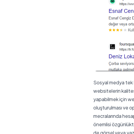
Sosyal medya tek b
websitelerin kalite
yapabilmek için we
oluşturulması ve op
mecralarında hesap
önemlisi özgünlük
de görsel veya yazı