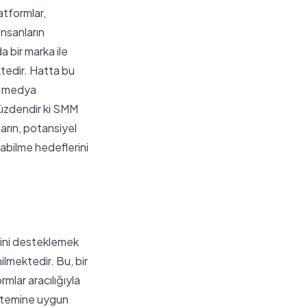
atformlar,
insanların
a bir marka ile
ktedir. Hatta bu
al medya
yüzdendir ki SMM
arın, potansiyel
pabilme hedeflerini
ğini desteklemek
ilmektedir. Bu, bir
mlar aracılığıyla
sistemine uygun