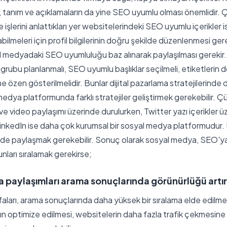
, tanım ve açıklamaların da yine SEO uyumlu olması önemlidir. Ç
 ve işlerini anlattıkları yer websitelerindeki SEO uyumlu içerikl
tabilmeleri için profil bilgilerinin doğru şekilde düzenlenmesi ge
al medyadaki SEO uyumluluğu baz alınarak paylaşılması gerekir.
rubu planlanmalı, SEO uyumlu başlıklar seçilmeli, etiketlerin 
e özen gösterilmelidir. Bunlar dijital pazarlama stratejilerinde d
 medya platformunda farklı stratejiler geliştirmek gerekebilir.
ve video paylaşımı üzerinde durulurken, Twitter yazı içerikler ü
. LinkedIn ise daha çok kurumsal bir sosyal medya platformudur
llerde paylaşmak gerekebilir. Sonuç olarak sosyal medya, SEO'ya
unları sıralamak gerekirse;
paylaşımları arama sonuçlarında görünürlüğü artıra
ları, arama sonuçlarında daha yüksek bir sıralama elde edilme
arın optimize edilmesi, websitelerin daha fazla trafik çekmesin