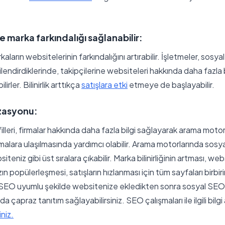
e marka farkındalığı sağlanabilir:
ların websitelerinin farkındalığını artırabilir. İşletmeler, sosy
kilendirdiklerinde, takipçilerine websiteleri hakkında daha fazla 
ilirler. Bilinirlik arttıkça
satışlara etki
etmeye de başlayabilir.
izasyonu:
lleri, firmalar hakkında daha fazla bilgi sağlayarak arama moto
malara ulaşılmasında yardımcı olabilir. Arama motorlarında sos
iteniz gibi üst sıralara çıkabilir. Marka bilinirliğinin artması, we
n popülerleşmesi, satışların hızlanması için tüm sayfaları birbi
i SEO uyumlu şekilde websitenize ekledikten sonra sosyal SEO i
 çapraz tanıtım sağlayabilirsiniz. SEO çalışmaları ile ilgili bilgi
iniz.