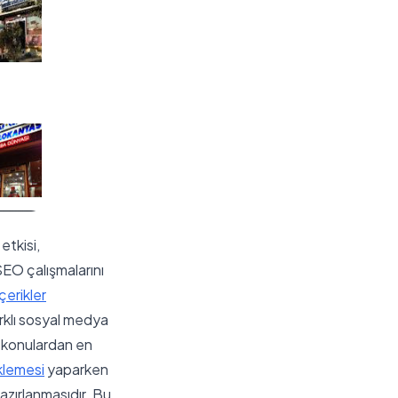
etkisi,
 SEO çalışmalarını
erikler
arklı sosyal medya
n konulardan en
klemesi
yaparken
azırlanmasıdır. Bu