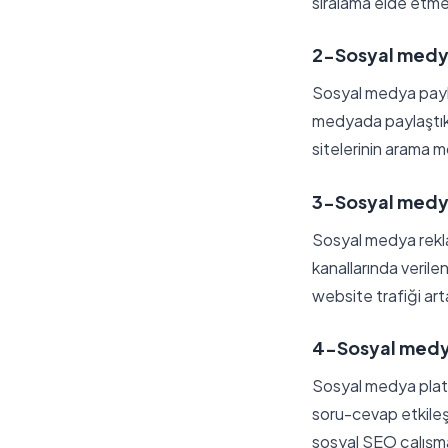
sıralama elde etmes
2-Sosyal medya 
Sosyal medya payl
medyada paylaştıkla
sitelerinin arama m
3-Sosyal medya r
Sosyal medya rekla
kanallarında verile
website trafiği art
4-Sosyal medya 
Sosyal medya platfo
soru-cevap etkileşim
sosyal SEO çalışm