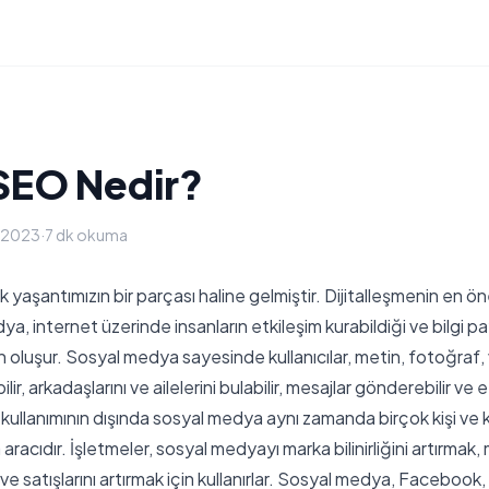
SEO Nedir?
n 2023
·
7 dk okuma
ük yaşantımızın bir parçası haline gelmiştir. Dijitalleşmenin en ö
ya, internet üzerinde insanların etkileşim kurabildiği ve bilgi pay
 oluşur. Sosyal medya sayesinde kullanıcılar, metin, fotoğraf, 
ilir, arkadaşlarını ve ailelerini bulabilir, mesajlar gönderebilir ve e
sel kullanımının dışında sosyal medya aynı zamanda birçok kişi ve 
a aracıdır. İşletmeler, sosyal medyayı marka bilinirliğini artırma
 ve satışlarını artırmak için kullanırlar. Sosyal medya, Facebook,