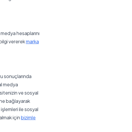
al medya hesaplarını
bilgi vererek
marka
ru sonuçlarında
yal medya
bsitenizin ve sosyal
rine bağlayarak
şlemleri ile sosyal
 almak için
bizimle