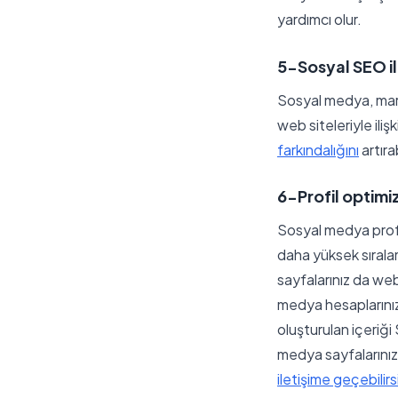
yardımcı olur.
5-Sosyal SEO il
Sosyal medya, marka
web siteleriyle iliş
farkındalığını
artırab
6-Profil optim
Sosyal medya profi
daha yüksek sırala
sayfalarınız da webs
medya hesaplarınızı
oluşturulan içeriğ
medya sayfalarınızda
iletişime geçebilirs