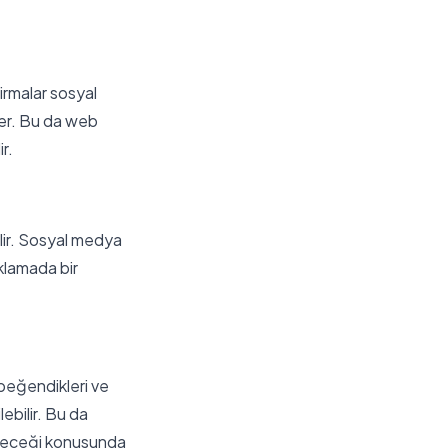
 Firmalar sosyal
ler. Bu da web
r.
lir. Sosyal medya
ıklamada bir
 beğendikleri ve
lebilir. Bu da
bileceği konusunda