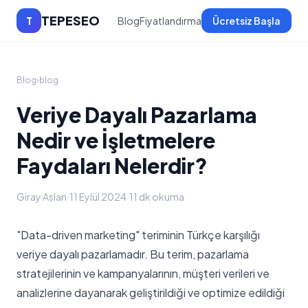
TEPESEO
T
Blog
Fiyatlandırma
Ücretsiz Başla
Blog
›
blog
Veriye Dayalı Pazarlama
Nedir ve İşletmelere
Faydaları Nelerdir?
Giray Aslan
·
11 Eylül 2024
·
11 dk okuma
"Data-driven marketing" teriminin Türkçe karşılığı
veriye dayalı pazarlamadır. Bu terim, pazarlama
stratejilerinin ve kampanyalarının, müşteri verileri ve
analizlerine dayanarak geliştirildiği ve optimize edildiği