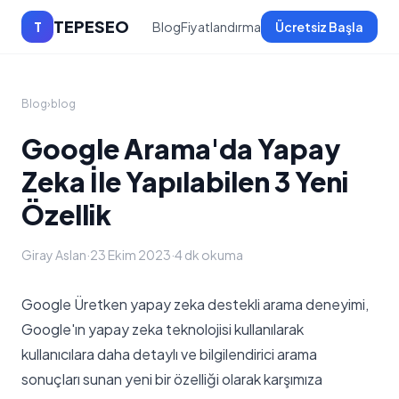
TEPESEO
T
Blog
Fiyatlandırma
Ücretsiz Başla
Blog
›
blog
Google Arama'da Yapay
Zeka İle Yapılabilen 3 Yeni
Özellik
Giray Aslan
·
23 Ekim 2023
·
4 dk okuma
Google Üretken yapay zeka destekli arama deneyimi,
Google'ın yapay zeka teknolojisi kullanılarak
kullanıcılara daha detaylı ve bilgilendirici arama
sonuçları sunan yeni bir özelliği olarak karşımıza