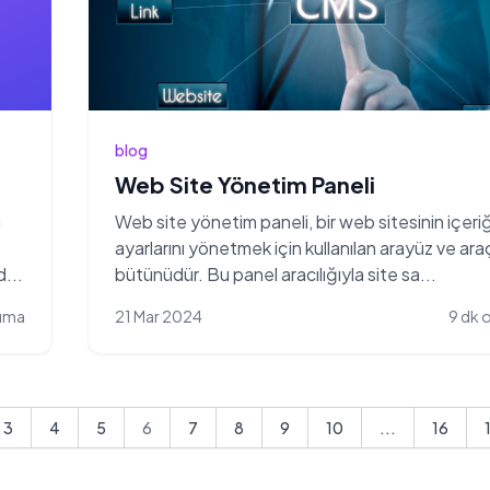
blog
Web Site Yönetim Paneli
ı
Web site yönetim paneli, bir web sitesinin içeriğ
ayarlarını yönetmek için kullanılan arayüz ve ara
d...
bütünüdür. Bu panel aracılığıyla site sa...
uma
21 Mar 2024
9 dk
3
4
5
6
7
8
9
10
...
16