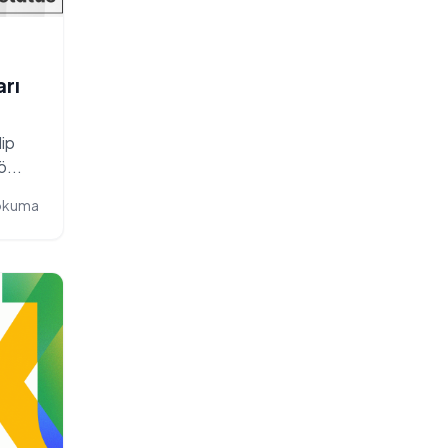
rı
lip
ö...
 okuma