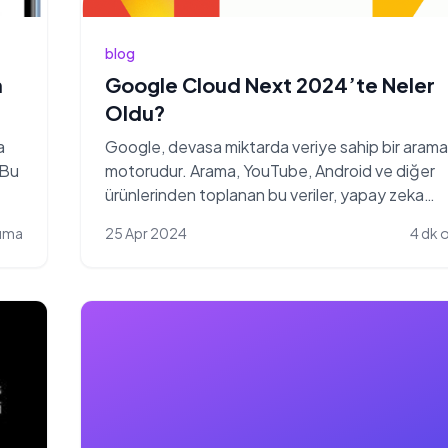
blog
n
Google Cloud Next 2024’te Neler
Oldu?
a
Google, devasa miktarda veriye sahip bir arama
 Bu
motorudur. Arama, YouTube, Android ve diğer
ürünlerinden toplanan bu veriler, yapay zeka
modellerini eğ...
uma
25 Apr 2024
4 dk