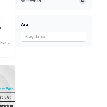
seo rehberi
10
rı
Ara
r.
 okuma