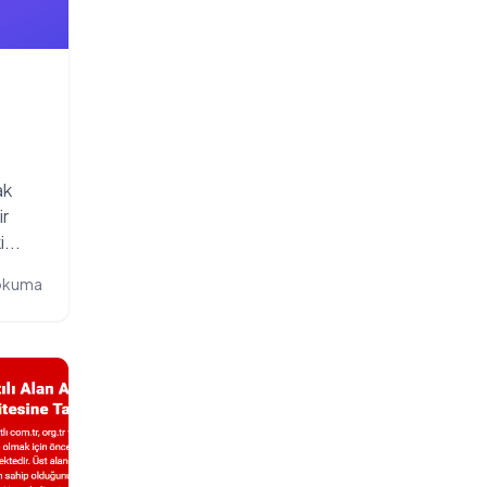
ak
ir
...
 okuma