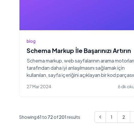
blog
Schema Markup İle Başarınızı Artırın
Schema markup, web sayfalarının arama motorlar
tarafından daha iyi anlaşılmasını sağlamak için
kullanılan, sayfa içeriğini açıklayan bir kod parçası
27 Mar 2024
6 dk ok
Showing
61
to
72
of
201
results
1
2