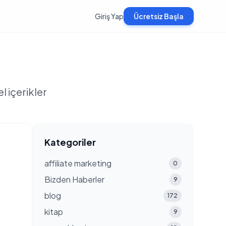
Giriş Yap
Ücretsiz Başla
l içerikler
Kategoriler
affiliate marketing
0
Bizden Haberler
9
blog
172
kitap
9