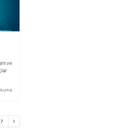
ini ve
çlar
 okuma
17