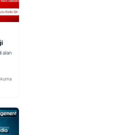
ği
i alan
 okuma