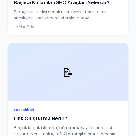
Başlıca Kullanılan SEO Araçları Nelerdir?
Site içi ve site dışı olmak üzere web sitenin teknik
niteliklerini analiz eden sistemler olarak
tanımlanmaktadır. Backlink analizi, içerik analizi ve
29 Mar 2018
anahtar kelime analizi gibi pek çok yöntemi değerl...
📝
seo rehberi
Link Oluşturma Nedir?
Birçok küçük işletme çoğu arama sayfalarında üst
sıralarda yer almak için SEO stratejilerini kullanmanın