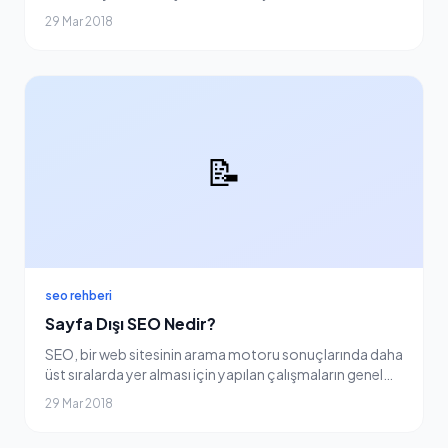
son derece önemli olduğunun farkına varmıştır. Bir web
29 Mar 2018
sitesi yaptıktan sonra internet sayfanız...
📝
seo rehberi
Sayfa Dışı SEO Nedir?
SEO, bir web sitesinin arama motoru sonuçlarında daha
üst sıralarda yer alması için yapılan çalışmaların genel
adıdır. Bu çalışmaların bir kısmı sitenin iç yapısında
29 Mar 2018
gerçekleşirken, diğer kısmı site...