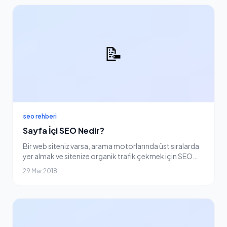
📝
seo rehberi
Sayfa İçi SEO Nedir?
Bir web siteniz varsa, arama motorlarında üst sıralarda
yer almak ve sitenize organik trafik çekmek için SEO
çalışmalarını göz ardı edemezsiniz. SEO’nun en temel
29 Mar 2018
aşamalarından biri olan sayfa içi SEO...