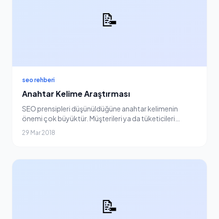
📝
seo rehberi
Anahtar Kelime Araştırması
SEO prensipleri düşünüldüğüne anahtar kelimenin
önemi çok büyüktür. Müşterileri ya da tüketicileri
sitenize çeken, ilk olarak arama yaparken kullandıkları
29 Mar 2018
anahtar kelimelerdir. Bu yüzden doğru anahtar...
📝