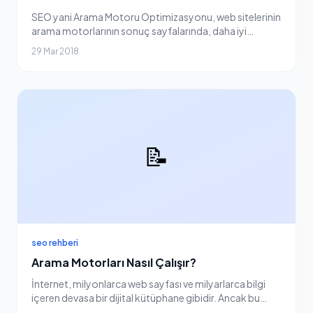
SEO yani Arama Motoru Optimizasyonu, web sitelerinin
arama motorlarının sonuç sayfalarında, daha iyi
sıralamalarda olması için sürekli olarak geliştirme
29 Mar 2018
yapma sürecidir. Bu SEO çalışmaları sonucunda,...
📝
seo rehberi
Arama Motorları Nasıl Çalışır?
İnternet, milyonlarca web sayfası ve milyarlarca bilgi
içeren devasa bir dijital kütüphane gibidir. Ancak bu
bilgilere hızlıca ve etkili bir şekilde ulaşmak zor olabilir.