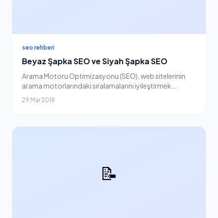
seo rehberi
Beyaz Şapka SEO ve Siyah Şapka SEO
Arama Motoru Optimizasyonu (SEO), web sitelerinin
arama motorlarındaki sıralamalarını iyileştirmek
amacıyla uygulanan teknikler bütünüdür. Bu teknikler,
29 Mar 2018
"Beyaz Şapka SEO" ve "Siyah Şapka SEO" olmak üz...
📝