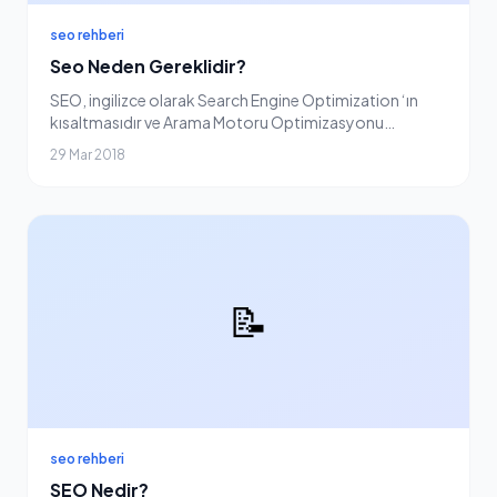
seo rehberi
Seo Neden Gereklidir?
SEO, ingilizce olarak Search Engine Optimization ‘ın
kısaltmasıdır ve Arama Motoru Optimizasyonu
anlamına gelmektedir. Dijital ortamda arama yapma
29 Mar 2018
oranları düşünüldüğünde, SEO ciddi bir potansiyele
sa...
📝
seo rehberi
SEO Nedir?