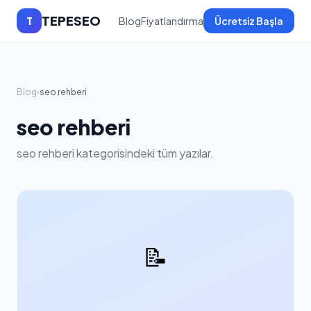
TEPESEO
T
Blog
Fiyatlandırma
Ücretsiz Başla
Blog
›
seo rehberi
seo rehberi
seo rehberi kategorisindeki tüm yazılar.
📝