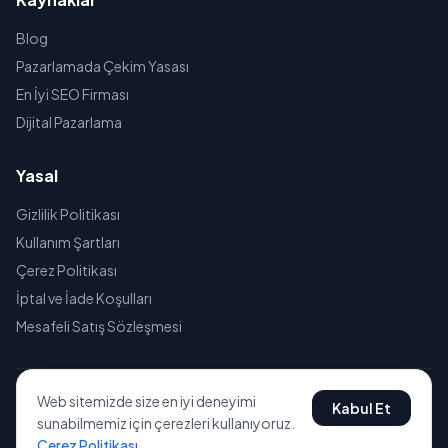
Blog
Pazarlamada Çekim Yasası
En İyi SEO Firması
Dijital Pazarlama
Yasal
Gizlilik Politikası
Kullanım Şartları
Çerez Politikası
İptal ve İade Koşulları
Mesafeli Satış Sözleşmesi
Web sitemizde size en iyi deneyimi
Kabul Et
© 2026 TEPESEO. Tüm hakları saklıdır.
sunabilmemiz için çerezleri kullanıyoruz.
Çerez Politikası