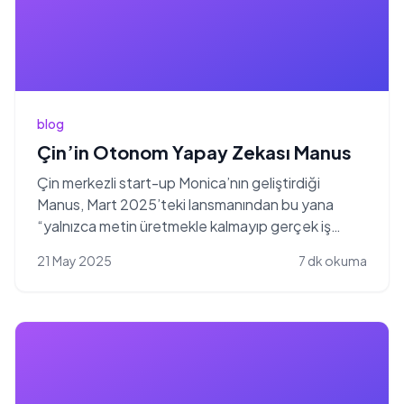
blog
Çin’in Otonom Yapay Zekası Manus
Çin merkezli start-up Monica’nın geliştirdiği
Manus, Mart 2025’teki lansmanından bu yana
“yalnızca metin üretmekle kalmayıp gerçek iş
üreten” bir oto...
21 May 2025
7 dk okuma