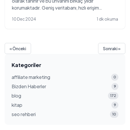
olarak tanınır ve bu ünvanını birkaç yıldır
korumaktadır. Geniş veritabanı, hızlı erişim
sağlayan sonuç...
10 Dec 2024
1 dk okuma
« Önceki
Sonraki »
Kategoriler
affiliate marketing
0
Bizden Haberler
9
blog
172
kitap
9
seo rehberi
10