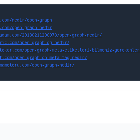
.com/nedir/open-graph
.com/open-graph-nedir
adam.com/20180211206973/open-graph-nedir/
ric.com/open-graph-og-nedir/
toker.com/open-graph-meta-etiketleri-bilmeniz-gerekenler
t.com/open-graph-on-meta-tag-nedir/
mamotoru.com/open-graph-nedir/