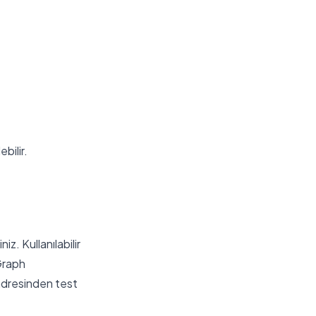
bilir.
iz. Kullanılabilir
 Graph
dresinden test