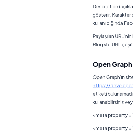
Description (açıkla
gösterir. Karakter 
kullanıldığında Face
Paylaşılan URL’nin
Blog vb. URL çeşitl
Open Graph 
Open Graph’ın site
https://develope
etiketi bulunamad
kullanabilirsiniz v
<meta property = "
<meta property = "