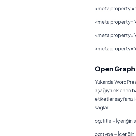
<meta property = "
<meta property=”o
<meta property=”o
<meta property=”o
Open Graph E
Yukarıda WordPress 
aşağıya eklenen bazı
etiketler sayfanız 
sağlar.
og:title – İçeriğin 
og:type – İçeriğin 