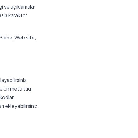
gi ve açıklamalar
azla karakter
, Game, Web site,
yabilirsiniz.
e on meta tag
kodları
ı ekleyebilirsiniz.