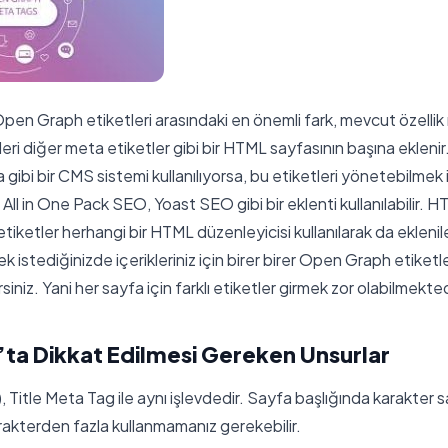
Open Graph etiketleri arasındaki en önemli fark, mevcut özellik ni
eri diğer meta etiketler gibi bir HTML sayfasının başına ekleni
gibi bir CMS sistemi kullanılıyorsa, bu etiketleri yönetebilmek 
a All in One Pack SEO, Yoast SEO gibi bir eklenti kullanılabilir. 
etiketler herhangi bir HTML düzenleyicisi kullanılarak da eklenil
k istediğinizde içerikleriniz için birer birer Open Graph etiketl
iniz. Yani her sayfa için farklı etiketler girmek zor olabilmekted
ta Dikkat Edilmesi Gereken Unsurlar
), Title Meta Tag ile aynı işlevdedir. Sayfa başlığında karakter s
arakterden fazla kullanmamanız gerekebilir.