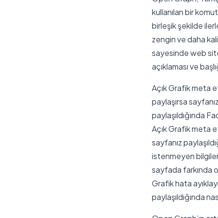
kullanılan bir komut
birleşik şekilde il
zengin ve daha kali
sayesinde web site 
açıklaması ve başlığ
Açık Grafik meta eti
paylaşırsa sayfanız
paylaşıldığında Fac
Açık Grafik meta eti
sayfanız paylaşıldı
istenmeyen bilgileri
sayfada farkında o
Grafik hata ayıklay
paylaşıldığında na