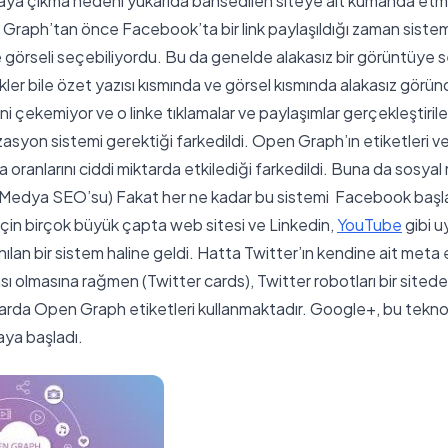
aya çıkma nedeni yukarıda bahsedilen siteye ait kumanda etme
Graph’tan önce Facebook’ta bir link paylaşıldığı zaman sistem
e görseli seçebiliyordu. Bu da genelde alakasız bir görüntüye 
erikler bile özet yazısı kısmında ve görsel kısmında alakasız gö
atini çekemiyor ve o linke tıklamalar ve paylaşımlar gerçekleştir
asyon sistemi gerektiği farkedildi. Open Graph’ın etiketleri v
 oranlarını ciddi miktarda etkilediği farkedildi. Buna da sosy
al Medya SEO’su) Fakat her ne kadar bu sistemi Facebook başl
in birçok büyük çapta web sitesi ve Linkedin,
YouTube
gibi u
nılan bir sistem haline geldi. Hatta Twitter’ın kendine ait meta e
 olmasına rağmen (Twitter cards), Twitter robotları bir sitede 
rda Open Graph etiketleri kullanmaktadır. Google+, bu teknol
aya başladı.