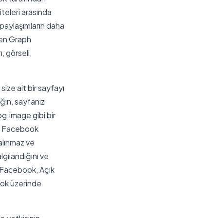
iteleri arasında
 paylaşımların daha
Open Graph
, görseli,
size ait bir sayfayı
eğin, sayfanız
og:image gibi bir
an, Facebook
kalınmaz ve
lgılandığını ve
. Facebook, Açık
ook üzerinde