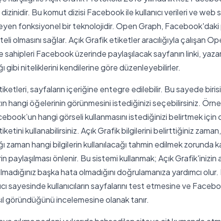
 dizinidir. Bu komut dizisi Facebook ile kullanıcı verileri ve web s
erleyen fonksiyonel bir teknolojidir. Open Graph, Facebook'daki
teli olmasını sağlar. Açık Grafik etiketler aracılığıyla çalışan 
sahipleri Facebook üzerinde paylaşılacak sayfanın linki, yazarı
ı gibi niteliklerini kendilerine göre düzenleyebilirler.
ketleri, sayfaların içeriğine entegre edilebilir. Bu sayede birisi 
ın hangi öğelerinin görünmesini istediğinizi seçebilirsiniz. Örn
ebook’un hangi görseli kullanmasını istediğinizi belirtmek için 
ketini kullanabilirsiniz. Açık Grafik bilgilerini belirttiğiniz zam
ğı zaman hangi bilgilerin kullanılacağı tahmin edilmek zorunda 
n paylaşılması önlenir. Bu sistemi kullanmak; Açık Grafik'inizin a
lmadığınız başka hata olmadığını doğrulamanıza yardımcı olur
ıcı sayesinde kullanıcıların sayfalarını test etmesine ve Faceb
sıl göründüğünü incelemesine olanak tanır.