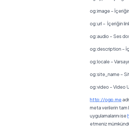
og:image – İçeriği
og:url – İçeriğin lin
og:audio – Ses dos
og:description – İç
og:locale – Varsayı
og:site_name – Si
og:video – Video U
http://ogp.me
adr
meta verilerin tam 
uygulamalarını ise
etmeniz mümkünd