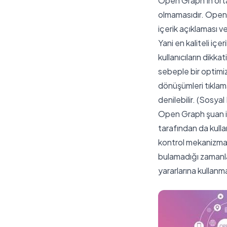
Open Graph’ın ort
olmamasıdır. Open 
içerik açıklaması v
Yani en kaliteli iç
kullanıcıların dikk
sebeple bir optimiz
dönüşümleri tıklama
denilebilir. (Sosy
Open Graph şuan iç
tarafından da kulla
kontrol mekanizması
bulamadığı zamanla
yararlarına kullanm