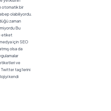
 yetkisinin
 otomatik bir
sebep olabiliyordu.
ründüğü zaman
ilemiyordu Bu
e etiket
al medya için SEO
atmış olsa da
ygulamalar
tiketleri ve
Twitter tag’lerini
ojiyi kendi