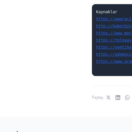
https://wmaraci
http://haberbin
https://www.mor
https://tolgaay
https://yemliha
https://ademocu
https://www.ara
Paylaş: