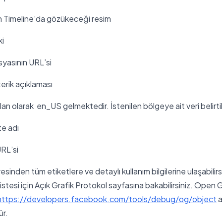
n Timeline’da gözükeceği resim
ki
yasının URL’si
erik açıklaması
lan olarak en_US gelmektedir. İstenilen bölgeye ait veri belirtile
te adı
RL’si
esinden tüm etiketlere ve detaylı kullanım bilgilerine ulaşabilirsin
listesi için Açık Grafik Protokol sayfasına bakabilirsiniz. Open
https://developers.facebook.com/tools/debug/og/object
a
ür.