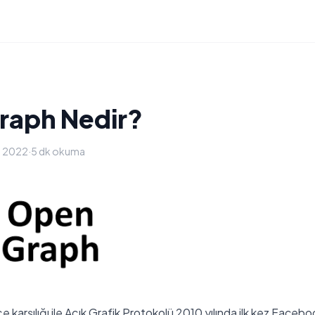
raph Nedir?
t 2022
·
5 dk okuma
karşılığı ile Açık Grafik Protokolü 2010 yılında ilk kez Faceb