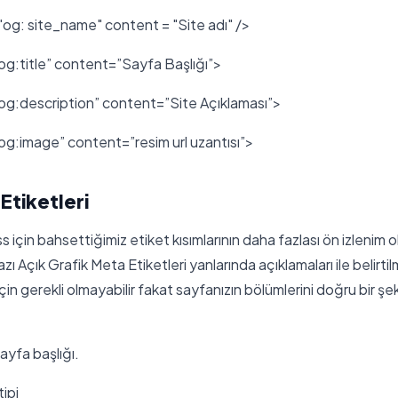
og: site_name" content = "Site adı" />
g:title” content=”Sayfa Başlığı”>
g:description” content=”Site Açıklaması”>
g:image” content=”resim url uzantısı”>
tiketleri
için bahsettiğimiz etiket kısımlarının daha fazlası ön izlenim o
 Açık Grafik Meta Etiketleri yanlarında açıklamaları ile belirtilm
için gerekli olmayabilir fakat sayfanızın bölümlerini doğru bir şe
sayfa başlığı.
tipi