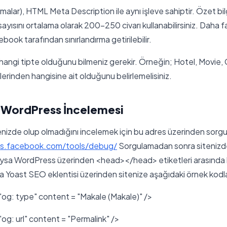
malar), HTML Meta Description ile aynı işleve sahiptir. Özet bil
sayısını ortalama olarak 200-250 civarı kullanabilirsiniz. Daha f
book tarafından sınırlandırma getirilebilir.
 hangi tipte olduğunu bilmeniz gerekir. Örneğin; Hotel, Movie
erinden hangisine ait olduğunu belirlemelisiniz.
WordPress İncelemesi
nizde olup olmadığını incelemek için bu adres üzerinden sorgula
rs.facebook.com/tools/debug/
Sorgulamadan sonra sitenizd
ıysa WordPress üzerinden <head></head> etiketleri arasında 
eya Yoast SEO eklentisi üzerinden sitenize aşağıdaki örnek kodlar
og: type" content = "Makale (Makale)" />
og: url" content = "Permalink" />