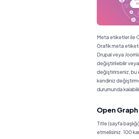
Meta etiketler ile 
Grafik meta etiketl
Drupal veya Joomla 
değiştirilebilir vey
değiştirirseniz, bu 
kendiniz değiştirme
durumunda kalabilirs
Open Graph’
Title (sayfa başlığı
etmelisiniz. 100 k