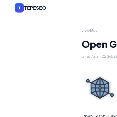
TEPESEO
T
Blog
›
blog
Open G
Giray Aslan
·
22 Şuba
Open Graph, Türkçe 