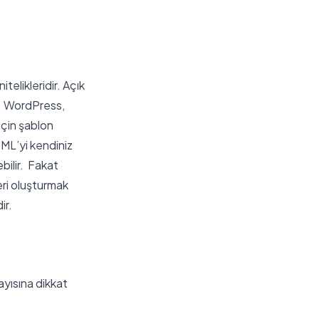
telikleridir. Açık
r. WordPress,
için şablon
HTML’yi kendiniz
ebilir. Fakat
eri oluşturmak
ir.
ayısına dikkat