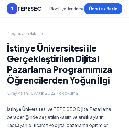
TEPESEO
T
Blog
Fiyatlandırma
Ücretsiz Başla
Blog
›
Bizden Haberler
İstinye Üniversitesi ile
Gerçekleştirilen Dijital
Pazarlama Programımıza
Öğrencilerden Yoğun İlgi
Giray Aslan
·
16 Aralık 2022
·
1 dk okuma
İstinye Üniversitesi ve TEPE SEO Dijital Pazarlama
beraberliğinde başlatılan kasım ve aralık aylarını
kapsayan e-ticaret ve dijital pazarlama eğitimleri,