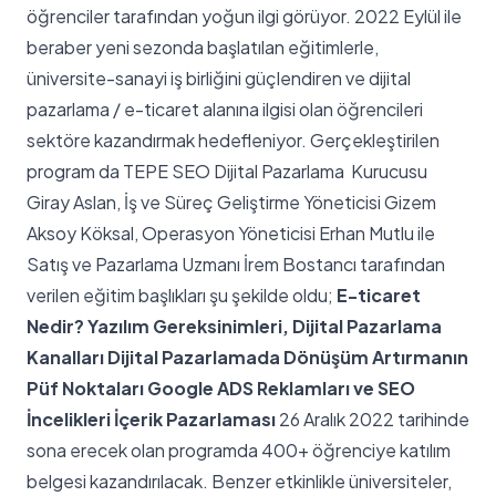
öğrenciler tarafından yoğun ilgi görüyor. 2022 Eylül ile
beraber yeni sezonda başlatılan eğitimlerle,
üniversite-sanayi iş birliğini güçlendiren ve dijital
pazarlama / e-ticaret alanına ilgisi olan öğrencileri
sektöre kazandırmak hedefleniyor. Gerçekleştirilen
program da TEPE SEO Dijital Pazarlama Kurucusu
Giray Aslan, İş ve Süreç Geliştirme Yöneticisi Gizem
Aksoy Köksal, Operasyon Yöneticisi Erhan Mutlu ile
Satış ve Pazarlama Uzmanı İrem Bostancı tarafından
verilen eğitim başlıkları şu şekilde oldu;
E-ticaret
Nedir? Yazılım Gereksinimleri, Dijital Pazarlama
Kanalları
Dijital Pazarlamada Dönüşüm Artırmanın
Püf Noktaları
Google ADS Reklamları ve SEO
İncelikleri
İçerik Pazarlaması
26 Aralık 2022 tarihinde
sona erecek olan programda 400+ öğrenciye katılım
belgesi kazandırılacak. Benzer etkinlikle üniversiteler,