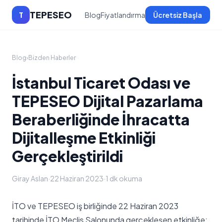
TEPESEO
T
Blog
Fiyatlandırma
Ücretsiz Başla
Blog
›
Bizden Haberler
İstanbul Ticaret Odası ve
TEPESEO Dijital Pazarlama
Beraberliğinde İhracatta
Dijitalleşme Etkinliği
Gerçekleştirildi
Giray Aslan
·
22 Haziran 2023
·
1 dk okuma
İTO ve TEPESEO iş birliğinde 22 Haziran 2023
tarihinde İTO Meclis Salonunda gerçekleşen etkinliğe;