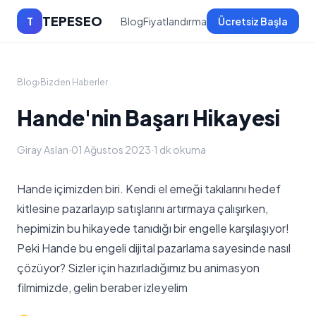
TEPESEO
T
Blog
Fiyatlandırma
Ücretsiz Başla
Blog
›
Bizden Haberler
Hande'nin Başarı Hikayesi
Giray Aslan
·
01 Ağustos 2023
·
1 dk okuma
Hande içimizden biri. Kendi el emeği takılarını hedef
kitlesine pazarlayıp satışlarını artırmaya çalışırken,
hepimizin bu hikayede tanıdığı bir engelle karşılaşıyor!
Peki Hande bu engeli dijital pazarlama sayesinde nasıl
çözüyor? Sizler için hazırladığımız bu animasyon
filmimizde, gelin beraber izleyelim