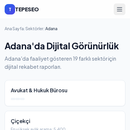
TEPESEO
T
Ana Sayfa
/
Sektörler
/
Adana
Adana'da Dijital Görünürlük
Adana'da faaliyet gösteren 19 farklı sektör için
dijital rekabet raporları.
Avukat & Hukuk Bürosu
Çiçekçi
En yüksek aylık arama: 5,400