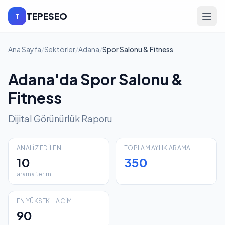
TEPESEO
T
Ana Sayfa
/
Sektörler
/
Adana
/
Spor Salonu & Fitness
Adana'da Spor Salonu &
Fitness
Dijital Görünürlük Raporu
ANALIZ EDILEN
TOPLAM AYLIK ARAMA
10
350
arama terimi
EN YÜKSEK HACIM
90