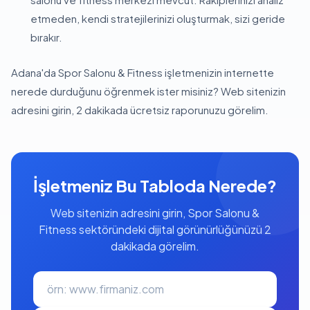
etmeden, kendi stratejilerinizi oluşturmak, sizi geride
bırakır.
Adana'da Spor Salonu & Fitness işletmenizin internette
nerede durduğunu öğrenmek ister misiniz? Web sitenizin
adresini girin, 2 dakikada ücretsiz raporunuzu görelim.
İşletmeniz Bu Tabloda Nerede?
Web sitenizin adresini girin, Spor Salonu &
Fitness sektöründeki dijital görünürlüğünüzü 2
dakikada görelim.