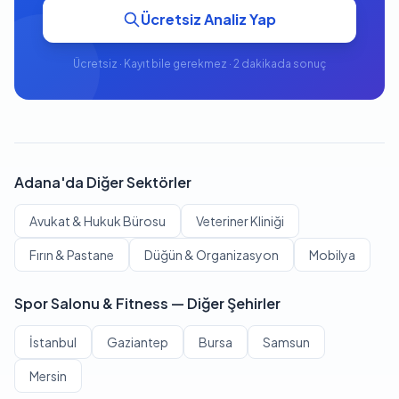
Ücretsiz Analiz Yap
Ücretsiz · Kayıt bile gerekmez · 2 dakikada sonuç
Adana'da Diğer Sektörler
Avukat & Hukuk Bürosu
Veteriner Kliniği
Fırın & Pastane
Düğün & Organizasyon
Mobilya
Spor Salonu & Fitness — Diğer Şehirler
İstanbul
Gaziantep
Bursa
Samsun
Mersin