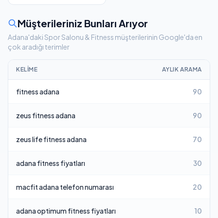
Müşterileriniz Bunları Arıyor
Adana'daki Spor Salonu & Fitness müşterilerinin Google'da en
çok aradığı terimler
KELIME
AYLIK ARAMA
fitness adana
90
zeus fitness adana
90
zeus life fitness adana
70
adana fitness fiyatları
30
macfit adana telefon numarası
20
adana optimum fitness fiyatları
10