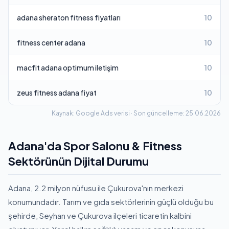
adana sheraton fitness fiyatları
10
fitness center adana
10
macfit adana optimum iletişim
10
zeus fitness adana fiyat
10
Kaynak: Google Ads verisi · Son güncelleme: 25.06.2026
Adana'da Spor Salonu & Fitness
Sektörünün Dijital Durumu
Adana, 2.2 milyon nüfusu ile Çukurova'nın merkezi
konumundadır. Tarım ve gıda sektörlerinin güçlü olduğu bu
şehirde, Seyhan ve Çukurova ilçeleri ticaretin kalbini