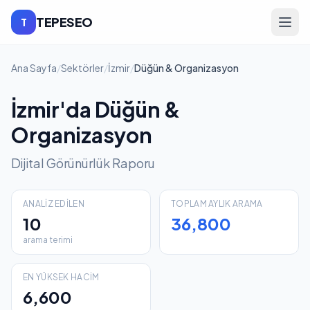
TEPESEO
T
Ana Sayfa
/
Sektörler
/
İzmir
/
Düğün & Organizasyon
İzmir'da Düğün &
Organizasyon
Dijital Görünürlük Raporu
ANALIZ EDILEN
TOPLAM AYLIK ARAMA
10
36,800
arama terimi
EN YÜKSEK HACIM
6,600