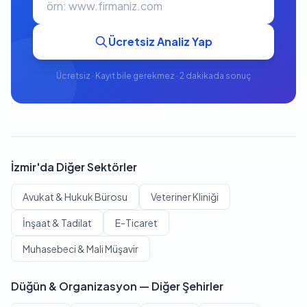
Ücretsiz Analiz Yap
Ücretsiz · Kayıt bile gerekmez · 2 dakikada sonuç
İzmir'da Diğer Sektörler
Avukat & Hukuk Bürosu
Veteriner Kliniği
İnşaat & Tadilat
E-Ticaret
Muhasebeci & Mali Müşavir
Düğün & Organizasyon — Diğer Şehirler