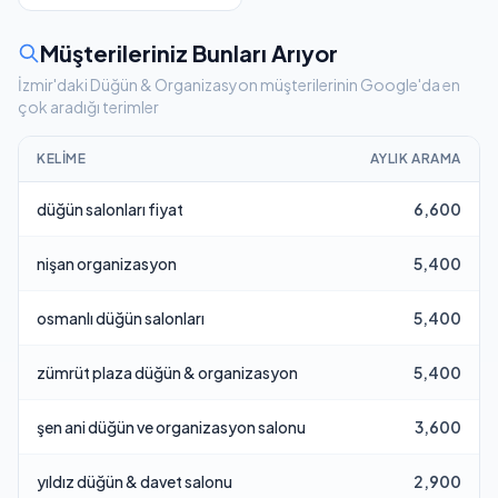
Müşterileriniz Bunları Arıyor
İzmir'daki Düğün & Organizasyon müşterilerinin Google'da en
çok aradığı terimler
KELIME
AYLIK ARAMA
düğün salonları fiyat
6,600
nişan organizasyon
5,400
osmanlı düğün salonları
5,400
zümrüt plaza düğün & organizasyon
5,400
şen ani düğün ve organizasyon salonu
3,600
yıldız düğün & davet salonu
2,900