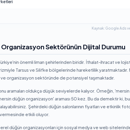
ketleri
Kaynak: Google Ads ve
 Organizasyon Sektörünün Dijital Durumu
rkiye'nin önemli liman şehirlerinden biridir. İthalat-ihracat ve loji
rizmiyle Tarsus ve Silifke bölgelerinde hareketlilik yaratmaktadır.
n ve organizasyon sektöründe de potansiyel taşımaktadır.
u aramaları oldukça düşük seviyelerde kalıyor. Örneğin, 'mersin
mersin düğün organizasyon' araması 50 kez. Bu da demektir ki, bu
alayabilirsiniz. Şehirdeki düğün salonlarının fiyatları ve etkinlik foto
 vermesinde etkili oluyor.
e yerel düğün organizasyonları için sosyal medya ve web sitelerind