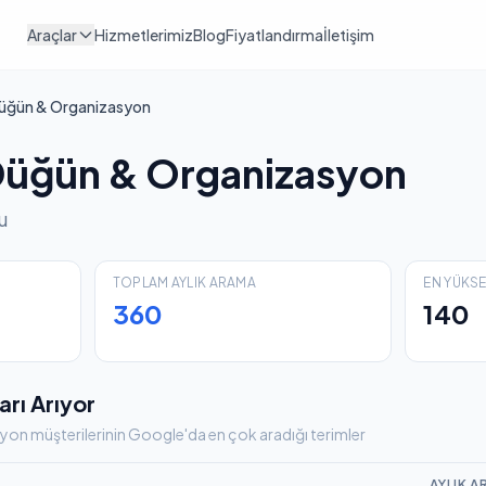
Araçlar
Hizmetlerimiz
Blog
Fiyatlandırma
İletişim
üğün & Organizasyon
Düğün & Organizasyon
u
TOPLAM AYLIK ARAMA
EN YÜKS
360
140
arı Arıyor
on müşterilerinin Google'da en çok aradığı terimler
AYLIK 