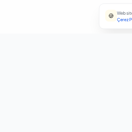
Web site
🍪
Çerez Po
SEO Araçları
TEPESEO
T
SEO Analiz
AI destekli SEO ve dijital
pazarlama platformu. Web
Sıra Bulucu
sitenizi Google'da zirveye taşıyın.
Anahtar Kelime
AI İçerik Üretici