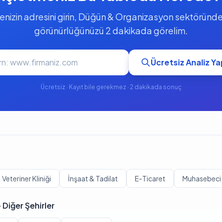
enizin adresini girin, Düğün & Organizasyon sektöründeki
görünürlüğünüzü 2 dakikada görelim.
Ücretsiz Analiz Ya
Ücretsiz · Kayıt bile gerekmez · 2 dakikada sonuç
Veteriner Kliniği
İnşaat & Tadilat
E-Ticaret
Muhasebeci 
Diğer Şehirler