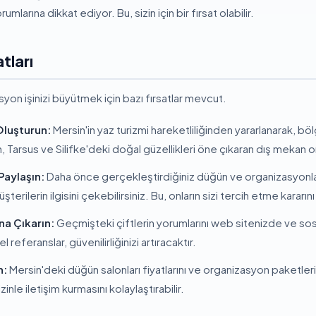
mlarına dikkat ediyor. Bu, sizin için bir fırsat olabilir.
tları
on işinizi büyütmek için bazı fırsatlar mevcut.
Oluşturun:
Mersin'in yaz turizmi hareketliliğinden yararlanarak, b
in, Tarsus ve Silifke'deki doğal güzellikleri öne çıkaran dış mekan 
Paylaşın:
Daha önce gerçekleştirdiğiniz düğün ve organizasyonla
erilerin ilgisini çekebilirsiniz. Bu, onların sizi tercih etme kararını 
na Çıkarın:
Geçmişteki çiftlerin yorumlarını web sitenizde ve so
 referanslar, güvenilirliğinizi artıracaktır.
n:
Mersin'deki düğün salonları fiyatlarını ve organizasyon paketleri
inle iletişim kurmasını kolaylaştırabilir.