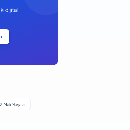
 dijital
p
& Mali Müşavir