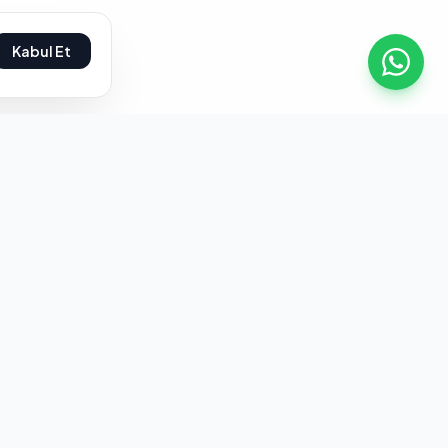
Kabul Et
Yasal
Gizlilik Politikası
 Çekim Yasası
Kullanım Şartları
rması
Çerez Politikası
lama
İptal ve İade Koşulları