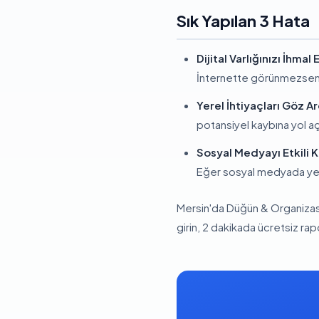
Sık Yapılan 3 Hata
Dijital Varlığınızı İhmal
İnternette görünmezseniz
Yerel İhtiyaçları Göz A
potansiyel kaybına yol aça
Sosyal Medyayı Etkili
Eğer sosyal medyada yete
Mersin'da Düğün & Organizas
girin, 2 dakikada ücretsiz ra