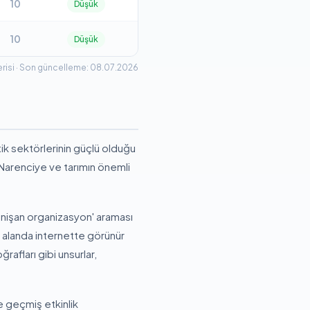
10
Düşük
10
Düşük
risi · Son güncelleme: 08.07.2026
stik sektörlerinin güçlü olduğu
 Narenciye ve tarımın önemli
 nişan organizasyon' araması
 alanda internette görünür
ğrafları gibi unsurlar,
e geçmiş etkinlik