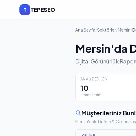
TEPESEO
T
Ana Sayfa
/
Sektörler
/
Mersin
/
D
Mersin'da 
Dijital Görünürlük Rapor
ANALIZ EDILEN
10
arama terimi
Müşterileriniz Bunl
Mersin'daki Düğün & Organizasy
KELIME