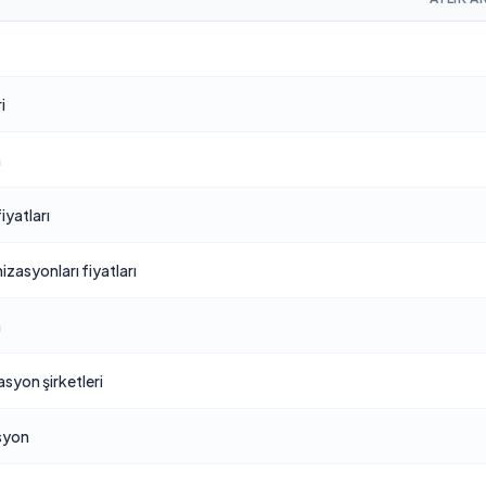
i
n
iyatları
izasyonları fiyatları
n
syon şirketleri
syon