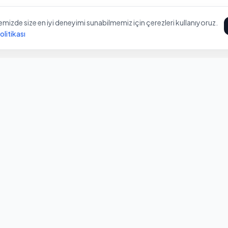
mizde size en iyi deneyimi sunabilmemiz için çerezleri kullanıyoruz.
litikası
Hızlı Linkler
Kaynaklar
Hizmetlerimiz
Blog
Fiyatlandırma
Pazarlamada
Sektörler
En İyi SEO Fi
İletişim
Dijital Pazar