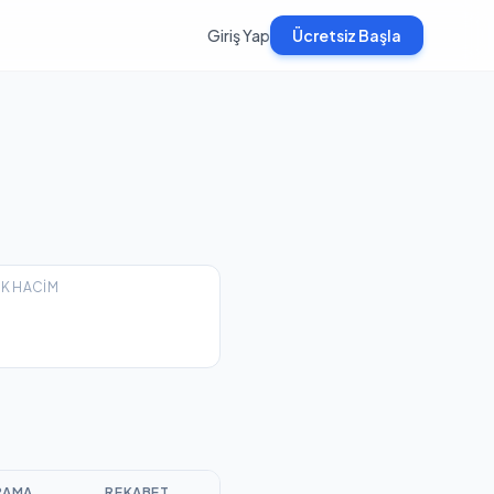
Giriş Yap
Ücretsiz Başla
EK HACIM
ARAMA
REKABET