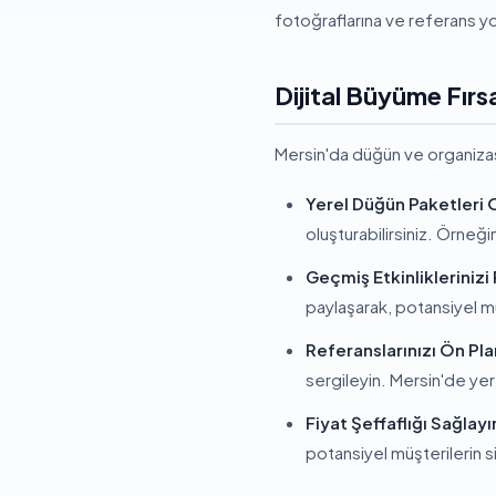
fotoğraflarına ve referans yoru
Dijital Büyüme Fırsa
Mersin'da düğün ve organizasy
Yerel Düğün Paketleri 
oluşturabilirsiniz. Örneğ
Geçmiş Etkinliklerinizi 
paylaşarak, potansiyel müşt
Referanslarınızı Ön Pla
sergileyin. Mersin'de yerel
Fiyat Şeffaflığı Sağlayı
potansiyel müşterilerin siz