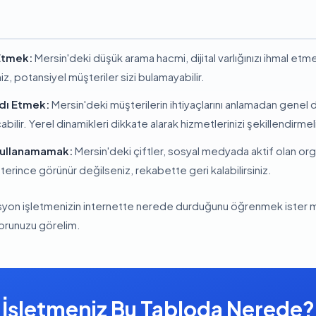
 Etmek:
Mersin'deki düşük arama hacmi, dijital varlığınızı ihmal etmen
, potansiyel müşteriler sizi bulamayabilir.
rdı Etmek:
Mersin'deki müşterilerin ihtiyaçlarını anlamadan genel
bilir. Yerel dinamikleri dikkate alarak hizmetlerinizi şekillendirmeli
 Kullanamamak:
Mersin'deki çiftler, sosyal medyada aktif olan org
rince görünür değilseniz, rekabette geri kalabilirsiniz.
yon işletmenizin internette nerede durduğunu öğrenmek ister mis
porunuzu görelim.
İşletmeniz Bu Tabloda Nerede?