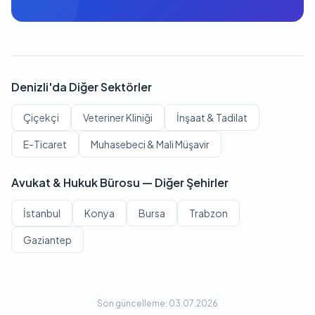
Denizli'da Diğer Sektörler
Çiçekçi
Veteriner Kliniği
İnşaat & Tadilat
E-Ticaret
Muhasebeci & Mali Müşavir
Avukat & Hukuk Bürosu — Diğer Şehirler
İstanbul
Konya
Bursa
Trabzon
Gaziantep
Son güncelleme: 03.07.2026