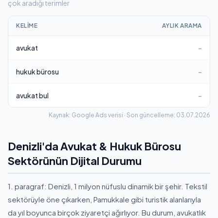
çok aradığı terimler
KELIME
AYLIK ARAMA
avukat
–
hukuk bürosu
–
avukat bul
–
Kaynak: Google Ads verisi · Son güncelleme: 03.07.2026
Denizli'da Avukat & Hukuk Bürosu
Sektörünün Dijital Durumu
1. paragraf: Denizli, 1 milyon nüfuslu dinamik bir şehir. Tekstil
sektörüyle öne çıkarken, Pamukkale gibi turistik alanlarıyla
da yıl boyunca birçok ziyaretçi ağırlıyor. Bu durum, avukatlık