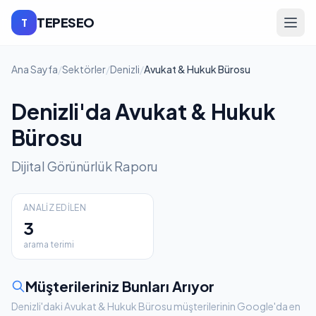
TEPESEO
T
Ana Sayfa
/
Sektörler
/
Denizli
/
Avukat & Hukuk Bürosu
Denizli'da Avukat & Hukuk
Bürosu
Dijital Görünürlük Raporu
ANALIZ EDILEN
3
arama terimi
Müşterileriniz Bunları Arıyor
Denizli'daki Avukat & Hukuk Bürosu müşterilerinin Google'da en