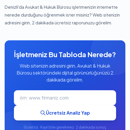
Denizli'da Avukat & Hukuk Bürosu işletmenizin internette
nerede durduğunu öğrenmek ister misiniz? Web sitenizin
adresini girin, 2 dakikada ücretsiz raporunuzu görelim.
İşletmeniz Bu Tabloda Nerede?
Web sitenizin adresini girin, Avukat & Hukuk
Bürosu sektöründeki dijital görünürlüğünüzü 2
dakikada görelim.
Ücretsiz Analiz Yap
Ücretsiz · Kayıt bile gerekmez · 2 dakikada sonuç