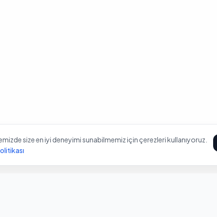
mizde size en iyi deneyimi sunabilmemiz için çerezleri kullanıyoruz.
litikası