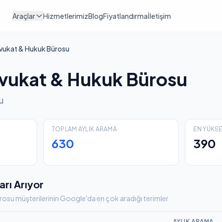
Araçlar
Hizmetlerimiz
Blog
Fiyatlandırma
İletişim
vukat & Hukuk Bürosu
vukat & Hukuk Bürosu
u
TOPLAM AYLIK ARAMA
EN YÜKS
630
390
arı Arıyor
su müşterilerinin Google'da en çok aradığı terimler
AYLIK ARAMA