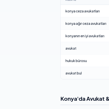
konya ceza avukatları
konya ağır ceza avukatları
konyanın en iyi avukatları
avukat
hukuk bürosu
avukat bul
Konya'da Avukat &