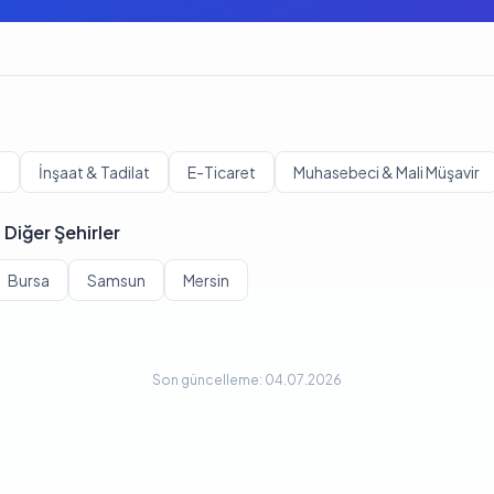
i
İnşaat & Tadilat
E-Ticaret
Muhasebeci & Mali Müşavir
Diğer Şehirler
Bursa
Samsun
Mersin
Son güncelleme: 04.07.2026