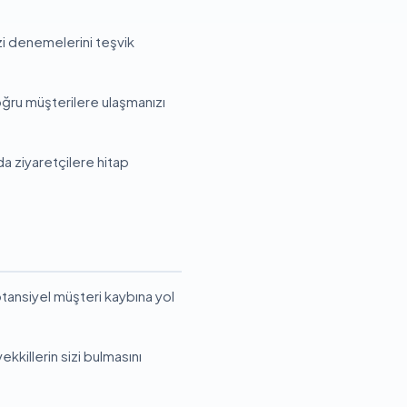
zi denemelerini teşvik
oğru müşterilere ulaşmanızı
nda ziyaretçilere hitap
tansiyel müşteri kaybına yol
killerin sizi bulmasını