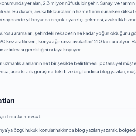
onumunda yer alan, 2.3 milyon nüfuslu bir şehir. Sanayi ve tarımı
ili var. Bu durum, avukatlık bürolarının hizmetlerini sunarken dikk
i sayesinde yıl boyunca birçok ziyaretçi çekmesi, avukatlık hizmetl
bürosu aramaları, şehirdeki rekabetin ne kadar yoğun olduğunu gö
90 kez aratılırken, 'konya ağır ceza avukatları' 210 kez aratılıyor. B
n artırılması gerektiğini ortaya koyuyor.
in uzmanlık alanlarının net bir şekilde belirtilmesi, potansiyel müşt
ıca, ücretsiz ilk görüşme teklifi ve bilgilendirici blog yazıları, müş
tları
için fırsatlar mevcut.
ya'ya özgü hukuki konular hakkında blog yazıları yazarak, bölged