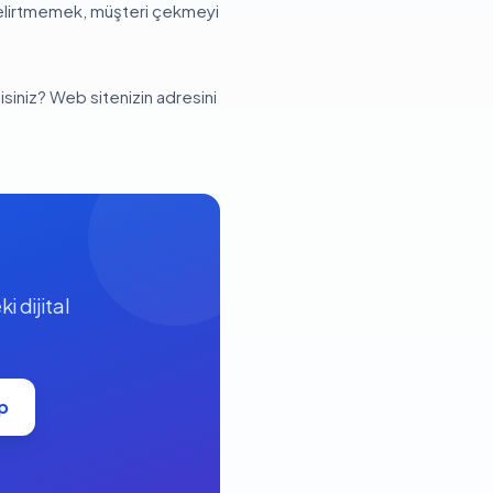
belirtmemek, müşteri çekmeyi
iniz? Web sitenizin adresini
 dijital
p