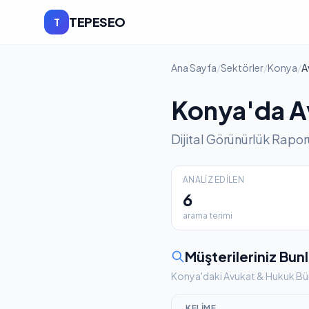
TEPESEO
T
Ana Sayfa
/
Sektörler
/
Konya
/
A
Konya'da A
Dijital Görünürlük Rapor
ANALIZ EDILEN
6
arama terimi
Müşterileriniz Bunl
Konya'daki Avukat & Hukuk Büro
KELIME