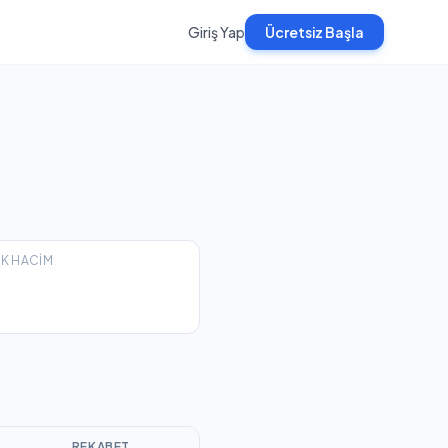
Giriş Yap
Ücretsiz Başla
EK HACIM
REKABET