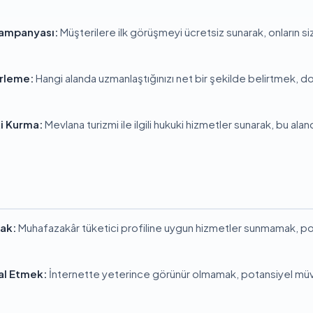
Kampanyası:
Müşterilere ilk görüşmeyi ücretsiz sunarak, onların si
irleme:
Hangi alanda uzmanlaştığınızı net bir şekilde belirtmek, d
ki Kurma:
Mevlana turizmi ile ilgili hukuki hizmetler sunarak, bu ala
ak:
Muhafazakâr tüketici profiline uygun hizmetler sunmamak, po
al Etmek:
İnternette yeterince görünür olmamak, potansiyel müvek