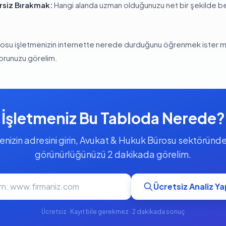
irsiz Bırakmak:
Hangi alanda uzman olduğunuzu net bir şekilde 
osu işletmenizin internette nerede durduğunu öğrenmek ister mis
porunuzu görelim.
İşletmeniz Bu Tabloda Nerede?
enizin adresini girin, Avukat & Hukuk Bürosu sektöründeki
görünürlüğünüzü 2 dakikada görelim.
Ücretsiz Analiz Ya
Ücretsiz · Kayıt bile gerekmez · 2 dakikada sonuç