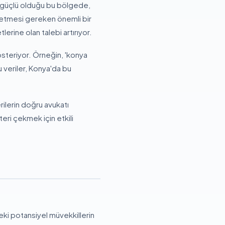
n güçlü olduğu bu bölgede,
at etmesi gereken önemli bir
erine olan talebi artırıyor.
steriyor. Örneğin, 'konya
u veriler, Konya'da bu
erilerin doğru avukatı
teri çekmek için etkili
eki potansiyel müvekkillerin