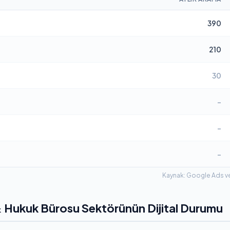
390
210
30
–
–
–
Kaynak: Google Ads ve
 Hukuk Bürosu Sektörünün Dijital Durumu