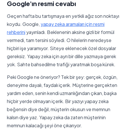
Google'ın resmi cevabı
Geçen hafta bu tartışmaya en yetkili ağız son noktayı
koydu. Google,
yapay zeka aramaları için resmi
rehberini
yayınladı. Beklenenin aksine gizli bir formül
vermedi, tam tersini söyledi. O hilelerin neredeyse
hiçbiri işe yaramıyor. Siteye eklenecek özel dosyalar
gereksiz. Yapay zeka için ayrı bir dille yazmaya gerek
yok. Sahte bahsedilme trafiği yaratmak boşa kürek.
Peki Google ne öneriyor? Tek bir şey: gerçek, özgün,
deneyime dayalı, faydalı içerik. Müşterine gerçekten
yardım eden, senin kendi uzmanlığından çıkan, başka
hiçbir yerde olmayan içerik. Bir yazıyı yapay zeka
beğensin diye değil, müşterin okusun ve memnun
kalsın diye yaz. Yapay zeka da zaten müşterinin
memnun kalacağı şeyi öne çıkarıyor.