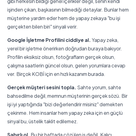
gibi herkesin bildiği genel içerikler değil, senin kendi
işinden çıkan, başkasının bilmediği detaylar. Bunlar hem
müşterine yardım eder hem de yapay zekaya "bu işi
gerçekten bilen biri" sinyali verir.
Google İşletme Profilini ciddiye al.
Yapay zeka,
yerel bir işletme önerirken doğrudan buraya bakıyor.
Profilin eksiksiz olsun, fotoğrafların gerçek olsun,
çalışma saatlerin güncel olsun, gelen yorumlara cevap
ver. Birçok KOBİ için en hızlı kazanım burada.
Gerçek müşteri sesini topla.
Sahte yorum, sahte
bahsedilme değil, memnun müşterinin gerçek sözü. Bir
işi iyi yaptığında "bizi değerlendirir misiniz" demekten
çekinme. Hem insanlar hem yapay zeka için en güçlü
sinyal bu, üstelik taklit edilemez.
Sabırlı ol.
Bu bir haftada çözülen iş değil. Kalıcı