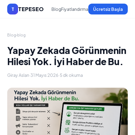
TEPESEO
T
Blog
Fiyatlandırma
Ücretsiz Başla
Blog
›
blog
Yapay Zekada Görünmenin
Hilesi Yok. İyi Haber de Bu.
Giray Aslan
·
31 Mayıs 2026
·
5 dk okuma