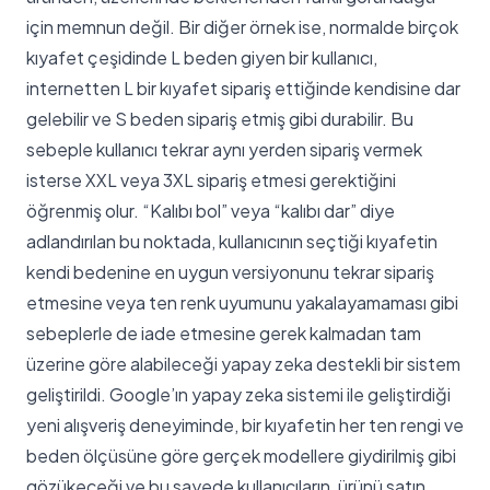
için memnun değil. Bir diğer örnek ise, normalde birçok
kıyafet çeşidinde L beden giyen bir kullanıcı,
internetten L bir kıyafet sipariş ettiğinde kendisine dar
gelebilir ve S beden sipariş etmiş gibi durabilir. Bu
sebeple kullanıcı tekrar aynı yerden sipariş vermek
isterse XXL veya 3XL sipariş etmesi gerektiğini
öğrenmiş olur. “Kalıbı bol” veya “kalıbı dar” diye
adlandırılan bu noktada, kullanıcının seçtiği kıyafetin
kendi bedenine en uygun versiyonunu tekrar sipariş
etmesine veya ten renk uyumunu yakalayamaması gibi
sebeplerle de iade etmesine gerek kalmadan tam
üzerine göre alabileceği yapay zeka destekli bir sistem
geliştirildi. Google’ın yapay zeka sistemi ile geliştirdiği
yeni alışveriş deneyiminde, bir kıyafetin her ten rengi ve
beden ölçüsüne göre gerçek modellere giydirilmiş gibi
gözükeceği ve bu sayede kullanıcıların, ürünü satın