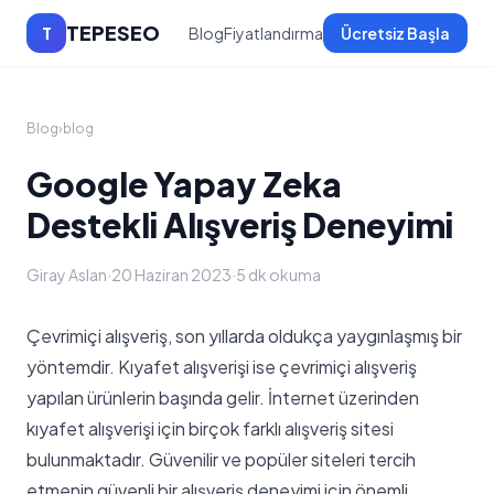
TEPESEO
T
Blog
Fiyatlandırma
Ücretsiz Başla
Blog
›
blog
Google Yapay Zeka
Destekli Alışveriş Deneyimi
Giray Aslan
·
20 Haziran 2023
·
5 dk okuma
Çevrimiçi alışveriş, son yıllarda oldukça yaygınlaşmış bir
yöntemdir. Kıyafet alışverişi ise çevrimiçi alışveriş
yapılan ürünlerin başında gelir. İnternet üzerinden
kıyafet alışverişi için birçok farklı alışveriş sitesi
bulunmaktadır. Güvenilir ve popüler siteleri tercih
etmenin güvenli bir alışveriş deneyimi için önemli