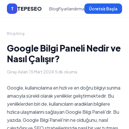
TEPESEO
T
Blog
Fiyatlandırma
Ücretsiz Başla
Blog
›
blog
Google Bilgi Paneli Nedir ve
Nasıl Çalışır?
Giray Aslan
·
15 Mart 2024
·
5 dk okuma
Google, kullanıcılarına en hızlı ve en doğru bilgiyi sunma
amacıyla sürekli olarak yenilikler geliştirmektedir. Bu
yeniliklerden biri de, kullanıcıların aradıkları bilgilere
hızlıca ulaşmalarını sağlayan Google Bilgi Paneli'dir. Bu
yazıda, Google Bilgi Paneli'nin ne olduğunu, nasıl
çalıştığını ve SEO stratejilerinizde nasıl bir yer tutması