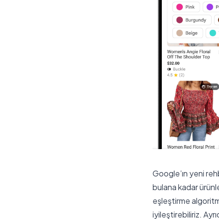
Google’ın yeni rehbe
bulana kadar ürünle
eşleştirme algoritm
iyileştirebiliriz. A