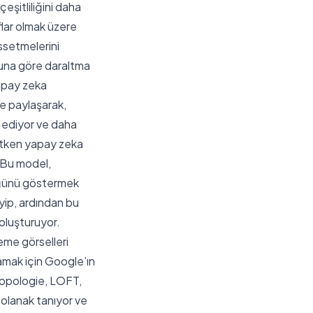
çeşitliliğini daha
lar olmak üzere
issetmelerini
onuna göre daraltma
yapay zeka
le paylaşarak,
k ediyor ve daha
retken yapay zeka
. Bu model,
ndüğünü göstermek
eyip, ardından bu
 oluşturuyor.
eme görselleri
lamak için Google’ın
thropologie, LOFT,
olanak tanıyor ve