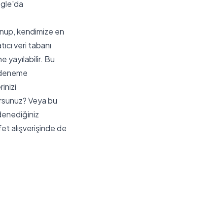
ogle'da
unup, kendimize en
ıcı veri tabanı
e yayılabilir. Bu
l deneme
inizi
yorsunuz? Veya bu
 denediğiniz
fet alışverişinde de