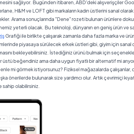
mesini sağlıyor. Bugünden itibaren, ABD'deki alışverişçiler Go
rlane, H&M ve LOFT gibi markaların kadın üstlerini sanal olarak
kler. Arama sonuçlarında "Dene" rozeti bulunan ürünlere dok
miz yeterli olacak. Bu teknoloji, dünyanın en geniş ürün ve sat
iş
Grafiği ile birlikte çalışarak zamanla daha fazla marka ve ürün
emlerinde piyasaya sürülecek erkek üstleri gibi, giyim için sana
asını bekleyebilirsiniz. İstediğiniz ürünü bulmak için seçenekler
. Bir üstü beğendiniz ama daha uygun fiyatlı bir alternatif mi arı
esenle mi görmek istiyorsunuz? Fiziksel mağazalarda çalışanlar,
ka önerilerde bulunarak size yardımcı olur. Artık çevrimiçi kıya
sahip olabilirsiniz.