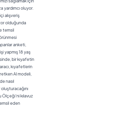
emizi sağlamak için
a yardımcı oluyor.
i alışveriş
 zor olduğunda
e temsil
görünmesi
panlar anketi,
işi yapmış 18 yaş
inde, bir kıyafetin
racı, kıyafetlerin
retken AI modeli,
de nasıl
r oluşturacağını
 Ölçeği’ni kılavuz
 temsil eden