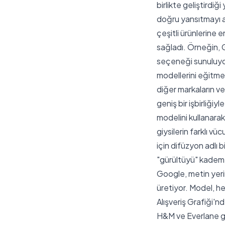
birlikte geliştirdiğ
doğru yansıtmayı 
çeşitli ürünlerine e
sağladı. Örneğin, G
seçeneği sunuluyor
modellerini eğitmek
diğer markaların ve
geniş bir işbirliği
modelini kullanarak
giysilerin farklı v
için difüzyon adlı 
"gürültüyü" kademel
Google, metin yerin
üretiyor. Model, he
Alışveriş Grafiği'nd
H&M ve Everlane gi