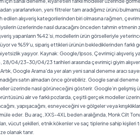
iyim için sanal deneme, kıyafetleri farklı modeller üzerinde görm
dan yararlanırken, yeni filtreler tam aradığımız ürünü bulmamız
h edilen alışveriş kategorilerinden biri olmasına rağmen, çevrimiç
iysilerin üzerlerinde nasıl duracağını önceden tahmin etmenin
ışveriş yapanların %42’si, modellerin ürün görselleriyle yeterinc
yor ve %59’u, sipariş ettikleri ürünün beklediklerinden farklı 
etsizlik yaşıyor. Kaynak: Google/Ipsos, Çevrimiçi alışveriş ya
28/04/23-30/04/23 tarihleri ​​arasında çevrimiçi giyim alışver
r Artık, Google Arama'da yer alan yeni sanal deneme aracı sayes
madığını satın almadan önce görebiliriz. Google sanal deneme a
ller üzerinde nasıl görüneceğini gösterir. Google’ın gelişmiş ü
örüntüsünü alır ve farklı pozlarda, çeşitli gerçek modeller üzerin
cağını, yapışacağını, esneyeceğini ve gölgeler veya kırışıklıkla
simüle eder. Bu araç, XXS-4XL beden aralığında, Monk Cilt Tonu
nları, vücut şekilleri, etnik kökenler ve saç tiplerine sahip kişileri
e olanak tanır.