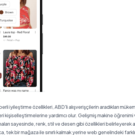
rli iyileştirme özellikleri, ABD'li alışverişçilerin aradıkları mük
ri kişiselleştirmelerine yardımcı olur. Gelişmiş makine öğrenimi
aları sayesinde, renk, stil ve desen gibi özellikleri belirleyerek
yrıca, tek bir mağaza ile sınırlı kalmak yerine web genelindeki farklı