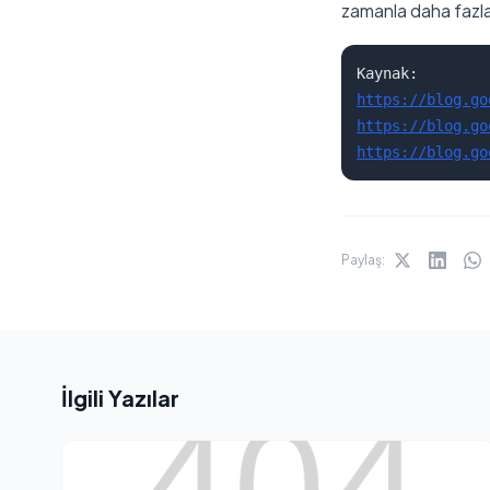
zamanla daha fazl
https://blog.go
https://blog.go
https://blog.go
Paylaş:
İlgili Yazılar