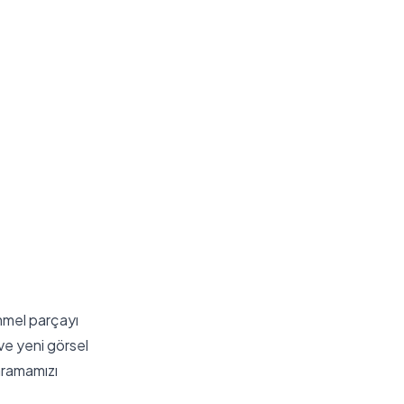
emmel parçayı
 ve yeni görsel
 aramamızı