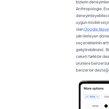
bizlerin deneyimle
Anthropologie, Eve
deneyimleyebilece
uygun modeli seçme
olan
Google Alışver
yılın ilerleyen dön
seçeneklerinin artm
geliştirebilirsiniz
ceketi farklı bir d
ürünlere benzer baş
benzer bir desteğe 