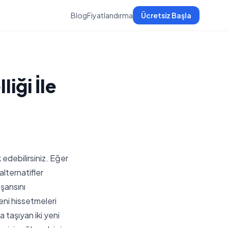
Blog
Fiyatlandırma
Ücretsiz Başla
iği İle
edebilirsiniz. Eğer
alternatifler
şansını
veni hissetmeleri
 taşıyan iki yeni