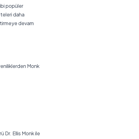
ibi popüler
iteleri daha
leştirmeye devam
 yeniliklerden Monk
 Dr. Ellis Monk ile