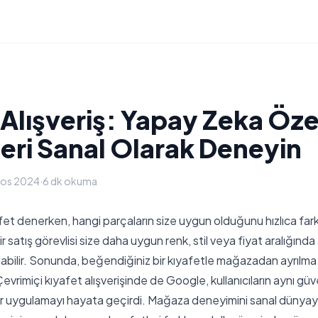
lışveriş: Yapay Zeka Özell
leri Sanal Olarak Deneyin
tos 2024
·
6 dk okuma
et denerken, hangi parçaların size uygun olduğunu hızlıca fark 
satış görevlisi size daha uygun renk, stil veya fiyat aralığında 
labilir. Sonunda, beğendiğiniz bir kıyafetle mağazadan ayrılma 
 Çevrimiçi kıyafet alışverişinde de Google, kullanıcıların aynı gü
ir uygulamayı hayata geçirdi. Mağaza deneyimini sanal dünyaya