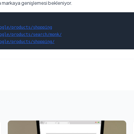
a markaya genişlemesi bekleniyor.
ogle/products/shopping
ogle/products/search/monk/
ogle/products/shopping/