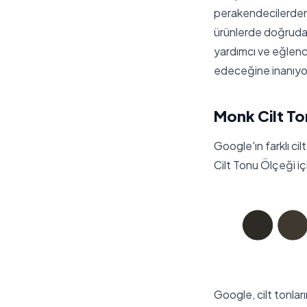
perakendecilerden s
ürünlerde doğrudan 
yardımcı ve eğlence
edeceğine inanıyo
Monk Cilt To
Google'ın farklı ci
Cilt Tonu Ölçeği iç
Google, cilt tonlar