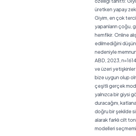
özelliği tanıttı: G
üretken yapay zeka
Giyim, en çok terci
yapanların çoğu, g
hemfikir. Online al
edilmediğini düşünü
nedeniyle memnuniy
ABD, 2023, n=1614, 
ve üzeri yetişkinle
bize uygun olup ol
çeşitli gerçek mode
yalnızca bir giysi g
duracağını, katlana
doğru bir şekilde 
alarak farklı cilt to
modelleri seçmemiz