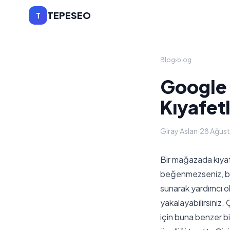
TEPESEO
T
Blog
›
blog
Google A
Kıyafet
Giray Aslan
·
28 Ağus
Bir mağazada kıyaf
beğenmezseniz, bir 
sunarak yardımcı o
yakalayabilirsiniz.
için buna benzer b