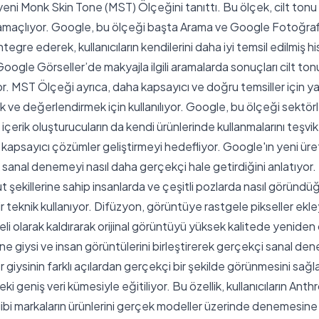
i yeni Monk Skin Tone (MST) Ölçeğini tanıttı. Bu ölçek, cilt tonu 
amaçlıyor. Google, bu ölçeği başta Arama ve Google Fotoğraf
ntegre ederek, kullanıcıların kendilerini daha iyi temsil edilmiş h
oogle Görseller’de makyajla ilgili aramalarda sonuçları cilt t
. MST Ölçeği ayrıca, daha kapsayıcı ve doğru temsiller için 
 ve değerlendirmek için kullanılıyor. Google, bu ölçeği sektör
 içerik oluşturucuların da kendi ürünlerinde kullanmalarını teşvi
yle kapsayıcı çözümler geliştirmeyi hedefliyor. Google'ın yeni ü
 sanal denemeyi nasıl daha gerçekçi hale getirdiğini anlatıyor
ücut şekillerine sahip insanlarda ve çeşitli pozlarda nasıl görü
bir teknik kullanıyor. Difüzyon, görüntüye rastgele pikseller ekl
i olarak kaldırarak orijinal görüntüyü yüksek kalitede yeniden
e giysi ve insan görüntülerini birleştirerek gerçekçi sanal den
r giysinin farklı açılardan gerçekçi bir şekilde görünmesini sağ
eki geniş veri kümesiyle eğitiliyor. Bu özellik, kullanıcıların An
bi markaların ürünlerini gerçek modeller üzerinde denemesine 