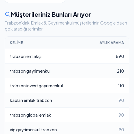
Müşterileriniz Bunları Arıyor
Trabzon'daki Emlak & Gayrimenkul müşterilerinin Google'da en
çok aradığı terimler
KELIME
AYLIK ARAMA
trabzon emlakçı
590
trabzon gayrimenkul
210
trabzon invest gayrimenkul
110
kaplan emlak trabzon
90
trabzon global emlak
90
vip gayrimenkul trabzon
90