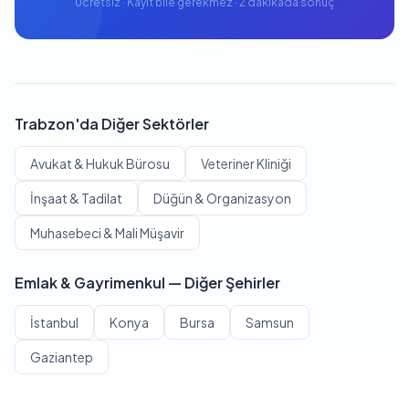
Ücretsiz · Kayıt bile gerekmez · 2 dakikada sonuç
Trabzon'da Diğer Sektörler
Avukat & Hukuk Bürosu
Veteriner Kliniği
İnşaat & Tadilat
Düğün & Organizasyon
Muhasebeci & Mali Müşavir
Emlak & Gayrimenkul — Diğer Şehirler
İstanbul
Konya
Bursa
Samsun
Gaziantep