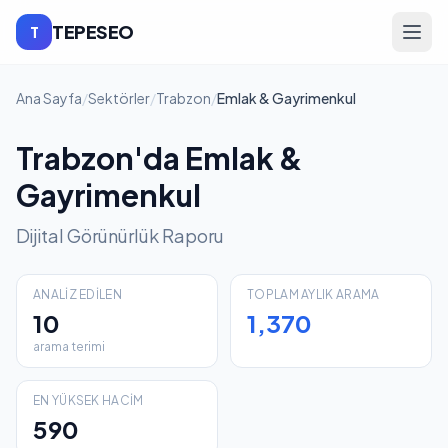
TEPESEO
T
Ana Sayfa
/
Sektörler
/
Trabzon
/
Emlak & Gayrimenkul
Trabzon'da Emlak &
Gayrimenkul
Dijital Görünürlük Raporu
ANALIZ EDILEN
TOPLAM AYLIK ARAMA
10
1,370
arama terimi
EN YÜKSEK HACIM
590