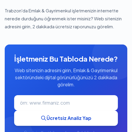
Trabzon'da Emlak & Gayrimenkul işletmenizin internette
nerede durduğunu öğrenmek ister misiniz? Web sitenizin
adresini girin, 2 dakikada ücretsiz raporunuzu görelim.
İşletmeniz Bu Tabloda Nerede?
Web sitenizin adresini girin, Emlak & Gayrimenkul
sektöründeki dijital görünürlüğünüzü 2 dakikada
görelim.
Ücretsiz Analiz Yap