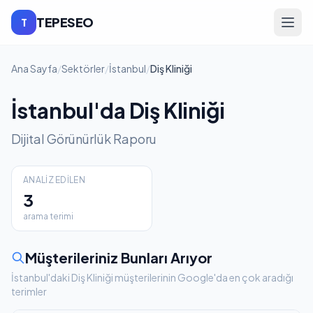
TEPESEO
T
Ana Sayfa
/
Sektörler
/
İstanbul
/
Diş Kliniği
İstanbul'da Diş Kliniği
Dijital Görünürlük Raporu
ANALIZ EDILEN
3
arama terimi
Müşterileriniz Bunları Arıyor
İstanbul'daki Diş Kliniği müşterilerinin Google'da en çok aradığı
terimler