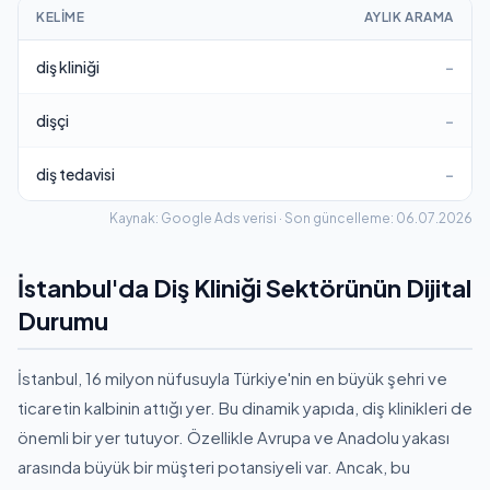
KELIME
AYLIK ARAMA
diş kliniği
–
dişçi
–
diş tedavisi
–
Kaynak: Google Ads verisi · Son güncelleme: 06.07.2026
İstanbul'da Diş Kliniği Sektörünün Dijital
Durumu
İstanbul, 16 milyon nüfusuyla Türkiye'nin en büyük şehri ve
ticaretin kalbinin attığı yer. Bu dinamik yapıda, diş klinikleri de
önemli bir yer tutuyor. Özellikle Avrupa ve Anadolu yakası
arasında büyük bir müşteri potansiyeli var. Ancak, bu