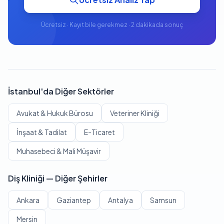
Ücretsiz · Kayıt bile gerekmez · 2 dakikada sonuç
İstanbul'da Diğer Sektörler
Avukat & Hukuk Bürosu
Veteriner Kliniği
İnşaat & Tadilat
E-Ticaret
Muhasebeci & Mali Müşavir
Diş Kliniği — Diğer Şehirler
Ankara
Gaziantep
Antalya
Samsun
Mersin