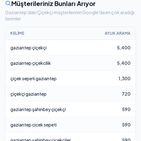
Müşterileriniz Bunları Arıyor
Gaziantep'daki Çiçekçi müşterilerinin Google'da en çok aradığı
terimler
KELIME
AYLIK ARAMA
gaziantep çiçekçi
5,400
gaziantep çiçekcilik
5,400
çiçek sepeti gaziantep
1,300
çiçekçi gaziantep
720
gaziantep şahinbey çiçekçi
590
gaziantep cicek sepeti
590
gaziantep şahinbey çiçekçiler
590