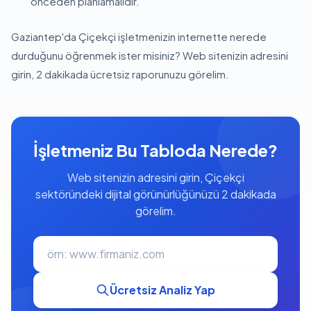
önceden planlamalıdır.
Gaziantep'da Çiçekçi işletmenizin internette nerede
durduğunu öğrenmek ister misiniz? Web sitenizin adresini
girin, 2 dakikada ücretsiz raporunuzu görelim.
İşletmeniz Bu Tabloda Nerede?
Web sitenizin adresini girin, Çiçekçi
sektöründeki dijital görünürlüğünüzü 2 dakikada
görelim.
Ücretsiz Analiz Yap