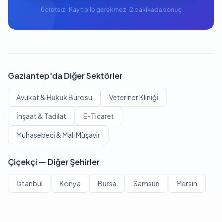
Ücretsiz · Kayıt bile gerekmez · 2 dakikada sonuç
Gaziantep'da Diğer Sektörler
Avukat & Hukuk Bürosu
Veteriner Kliniği
İnşaat & Tadilat
E-Ticaret
Muhasebeci & Mali Müşavir
Çiçekçi — Diğer Şehirler
İstanbul
Konya
Bursa
Samsun
Mersin