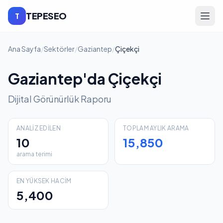
TEPESEO
T
Ana Sayfa
/
Sektörler
/
Gaziantep
/
Çiçekçi
Gaziantep'da Çiçekçi
Dijital Görünürlük Raporu
ANALIZ EDILEN
TOPLAM AYLIK ARAMA
10
15,850
arama terimi
EN YÜKSEK HACIM
5,400