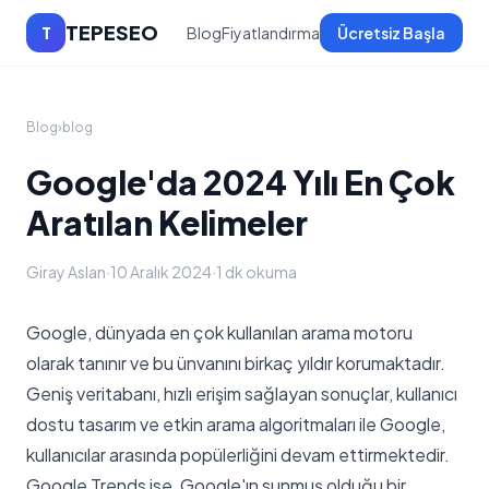
TEPESEO
T
Blog
Fiyatlandırma
Ücretsiz Başla
Blog
›
blog
Google'da 2024 Yılı En Çok
Aratılan Kelimeler
Giray Aslan
·
10 Aralık 2024
·
1 dk okuma
Google, dünyada en çok kullanılan arama motoru
olarak tanınır ve bu ünvanını birkaç yıldır korumaktadır.
Geniş veritabanı, hızlı erişim sağlayan sonuçlar, kullanıcı
dostu tasarım ve etkin arama algoritmaları ile Google,
kullanıcılar arasında popülerliğini devam ettirmektedir.
Google Trends ise, Google'ın sunmuş olduğu bir