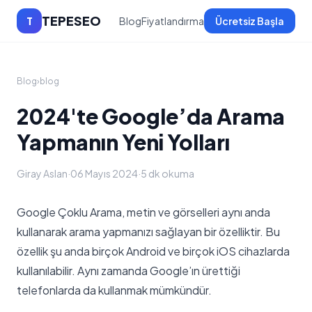
TEPESEO
T
Blog
Fiyatlandırma
Ücretsiz Başla
Blog
›
blog
2024'te Google’da Arama
Yapmanın Yeni Yolları
Giray Aslan
·
06 Mayıs 2024
·
5 dk okuma
Google Çoklu Arama, metin ve görselleri aynı anda
kullanarak arama yapmanızı sağlayan bir özelliktir. Bu
özellik şu anda birçok Android ve birçok iOS cihazlarda
kullanılabilir. Aynı zamanda Google’ın ürettiği
telefonlarda da kullanmak mümkündür.