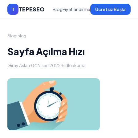
TEPESEO
T
Blog
Fiyatlandırma
Ücretsiz Başla
Blog
›
blog
Sayfa Açılma Hızı
Giray Aslan
·
04 Nisan 2022
·
5 dk okuma