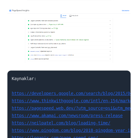
Kaynaklar:

https://developers.google.com/search/blog/2015/04/m
https://www.thinkwithgoogle.com/intl/en-154/marketi
https://pagespeed.web.dev/?utm_source=psi&utm_mediu
https://www.akamai.com/newsroom/press-release
https://neilpatel.com/blog/loading-time/
https://www.pingdom.com/blog/2018-pingdom-year-in-r
https://loganix.com/page-speed-seo/