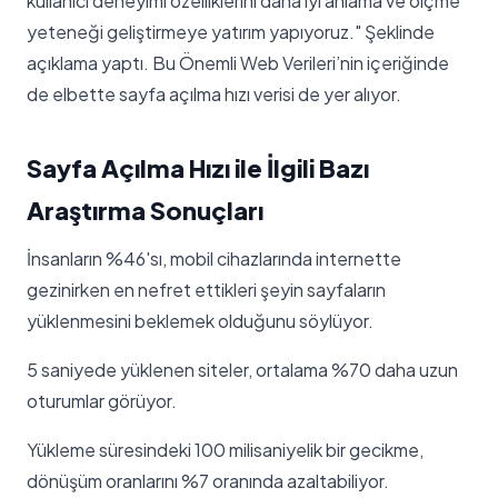
kullanıcı deneyimi özelliklerini daha iyi anlama ve ölçme
yeteneği geliştirmeye yatırım yapıyoruz." Şeklinde
açıklama yaptı. Bu Önemli Web Verileri’nin içeriğinde
de elbette sayfa açılma hızı verisi de yer alıyor.
Sayfa Açılma Hızı ile İlgili Bazı
Araştırma Sonuçları
İnsanların %46'sı, mobil cihazlarında internette
gezinirken en nefret ettikleri şeyin sayfaların
yüklenmesini beklemek olduğunu söylüyor.
5 saniyede yüklenen siteler, ortalama %70 daha uzun
oturumlar görüyor.
Yükleme süresindeki 100 milisaniyelik bir gecikme,
dönüşüm oranlarını %7 oranında azaltabiliyor.