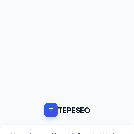
TEPESEO
T