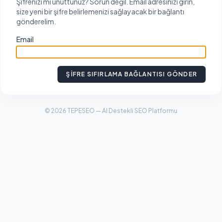
Şifrenizi mi unuttunuz? Sorun değil. Email adresinizi girin,
size yeni bir şifre belirlemenizi sağlayacak bir bağlantı
gönderelim.
Email
ŞIFRE SIFIRLAMA BAĞLANTISI GÖNDER
© 2026 TEPESEO — AI Destekli SEO Platformu