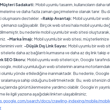
 Müşteri Sadakati:
Mobil uyumlu tasarım, kullanıcıların daha ra
şmelerine ve daha fazla zaman geçirmelerine olanak tanır. Bu d
i oluşmasını destekler.
-Rakip Avantajı:
Mobil uyumlu bir web 
 çıkmanızı sağlayabilir. Birçok web sitesi hala mobil uyumlu de
ilmemiştir, bu nedenle mobil uyumlu bir web sitesi oluşturarak, 
iniz.
-Marka İmajı:
Mobil uyumlu bir web sitesi, müşterilerinize 
lenimini verir.
-Düşük Dış Link Sayısı:
Mobil uyumlu bir web site
sitelerle daha az bağlantı kurmasına ve daha az dış link takip 
ek SEO Skoru:
Mobil uyumlu web siteleri için, Google tarafınd
 Google, mobil uyumluluğun web sitelerinin arama motorlarındak
ni olumlu yönde etkilediğine inanmaktadır. Bu nedenle, Googl
bir sıralamaya sahip olduğunu belirtmektedir. Bu, web sitenizin
nuçlarında görüntülenmesine yardımcı olabilir. Google’ın yayın
e ile ilgili yazısına aşağıdaki linkten ulaşabilirsiniz;
rs.google.com/search/docs/crawling-indexing/mobile/mobil
r