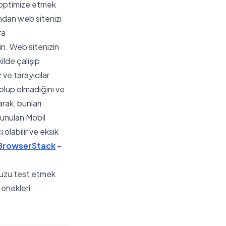
 optimize etmek
zından web sitenizi
ra
din. Web sitenizin
ilde çalışıp
 ve tarayıcılar
olup olmadığını ve
arak, bunları
unulan Mobil
olabilir ve eksik
BrowserStack
-
nuzu test etmek
çenekleri