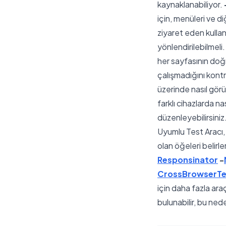
kaynaklanabiliyor.
için, menüleri ve di
ziyaret eden kullan
yönlendirilebilmeli
her sayfasının doğr
çalışmadığını kontr
üzerinde nasıl görü
farklı cihazlarda na
düzenleyebilirsiniz
Uyumlu Test Aracı, 
olan öğeleri belirle
Responsinator
-
CrossBrowserTe
için daha fazla ara
bulunabilir, bu ned