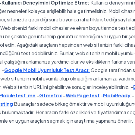
-Kullanıcı Deneyimini Optimize Etme:
Kullanıcı deneyimini
ğer nesneleri kolayca erişilebilir hale getirmelisiniz. Mobil ciha
ıcı, sitenizde geçirdiği süre boyunca rahatlıkla istediği sayfala
. Web sitenizi farklı mobil cihazlar ve ekran boyutlarında test e
u bir şekilde görüntülenip görüntülenmediğini ve uygun bir şek
ol edin. Aşağıdaki araçların hepsinden web sitenizin farklı cihaz
ndüğünü test edebilirsiniz. Bunlar, web sitenizin mobil uyumlu 
sıl çalıştığını anlamanıza yardımcı olur ve eksikliklerin farkına var
.
-
Google Mobil Uyumluluk Test Aracı:
Google tarafından s
web sitenizin mobil uyumlu olup olmadığını anlamanıza yardımcı 
r. Web sitenizin URL'ini girebilir ve sonuçları inceleyebilirsiniz.
-
MobileTest.me
-
GTmetrix
-
WebPageTest
-
MobiReady
-
sting
Bu araçlar sadece birkaç örnektir ve mobil uyumluluğu
ç bulunmaktadır. Her aracın farklı özellikleri ve fiyatlandırma se
enle en uygun araçları seçmek için araştırma yapmanız önerilir.