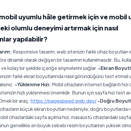
 mobil uyumlu hâle getirmek için ve mobil
eki olumlu deneyimi artırmak için nasıl
lar yapılabilir?
arım:
Responsive tasarım, web sitenizin farklı cihaz boyutları 
e dinamik olarak değişen bir tasarımın kullanılmasıdır. Bu, kullan
 ve kolay bir şekilde içeriğe erişmelerini sağlar.
-Ekran Boyutl
nizin farklı ekran boyutlarında nasıl göründüğünü test etmeli v
lısınız.
-Yüklenme Hızı:
Mobil cihazların internet bağlantı hızı
enizin hızlı yüklenmesi önemlidir. Bunun için sayfa hızı test a
 Örnek bir araç:
https://pagespeed.web.dev/
-Doğru Boyutl
cihazların küçük ekran boyutları nedeniyle, doğru boyutlarda 
bil cihazlardaki sayfa açılma hızı, masaüstü cihazlardaki sayfa
Bunun genellikle en büyük sebebi resim boyutlarının yüksek olm