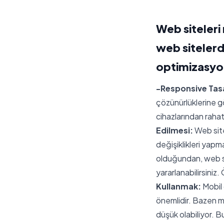
Web siteleri
web sitelerd
optimizasyon
-Responsive Tas
çözünürlüklerine gör
cihazlarından rahat
Edilmesi:
Web site
değişiklikleri yapma
olduğundan, web sit
yararlanabilirsiniz.
Kullanmak:
Mobil 
önemlidir. Bazen mo
düşük olabiliyor. 