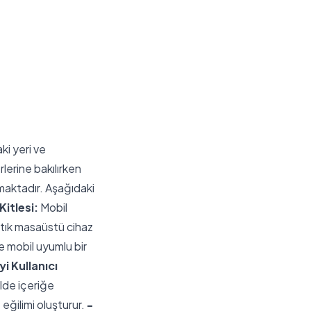
ki yeri ve
rlerine bakılırken
nmaktadır. Aşağıdaki
Kitlesi:
Mobil
rtık masaüstü cihaz
e mobil uyumlu bir
yi Kullanıcı
ilde içeriğe
 eğilimi oluşturur.
-