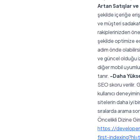
Artan Satışlar ve
şekilde içeriğe eri
ve müşteri sadakat
rakiplerinizden öne
şekilde optimize ed
adım önde olabilirs
ve güncel olduğu iz
diğer mobil uyumlu 
tanır.
-Daha Yüks
SEO skoru verilir.
kullanıcı deneyimi
sitelerin daha iyi 
sıralarda arama so
Öncelikli Dizine Girm
https://develope
first-indexing?hl=t