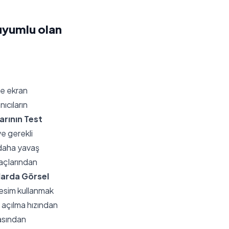
 uyumlu olan
ve ekran
ıcıların
arının Test
e gerekli
 daha yavaş
raçlarından
arda Görsel
resim kullanmak
 açılma hızından
asından