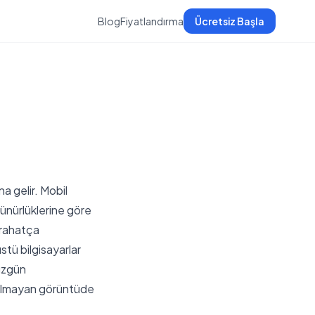
Blog
Fiyatlandırma
Ücretsiz Başla
na gelir. Mobil
zünürlüklerine göre
 rahatça
stü bilgisayarlar
düzgün
 olmayan görüntüde