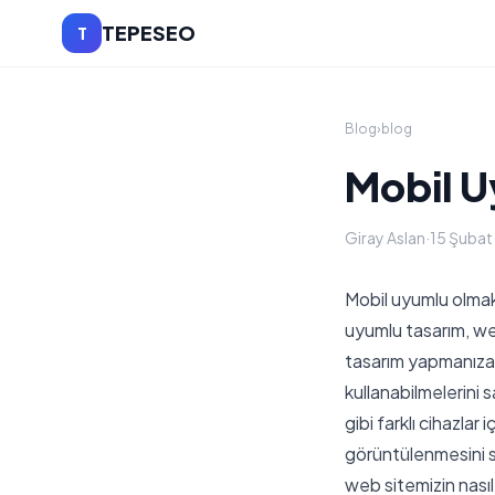
TEPESEO
T
Blog
›
blog
Mobil U
Giray Aslan
·
15 Şuba
Mobil uyumlu olmak, 
uyumlu tasarım, web
tasarım yapmanıza o
kullanabilmelerini 
gibi farklı cihazlar
görüntülenmesini 
web sitemizin nası