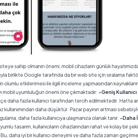
iteye sahip olmanın önemi, mobil cihazların günlük hayatımızda
ıyla birlikte Google tarafında da bir web site için sıralama faktö
in olumlu etkilenmesi ile ilgili inceleme yapmasından kaynakla
ı mobil uyumluluğun önemi öne çıkmaktadır:
-Geniş Kullanıcı 
çe daha fazla kullanıcı tarafından tercih edilmektedir. Hatta a
haz kullanımından daha düşüktür. Pazar payının artması sebebiyl
gulama, daha fazla kullanıcıya ulaşmanıza olanak tanır.
-Daha İ
yumlu tasarım, kullanıcıların cihazlarından rahat ve kolay bir şek
. Bu, daha iyi bir kullanıcı deneyimi ve daha fazla zaman geçirme