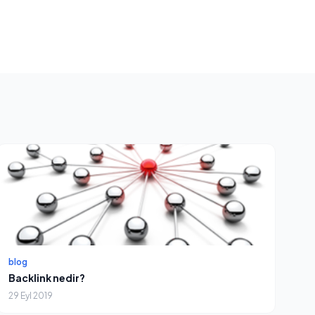
blog
Backlink nedir?
29 Eyl 2019