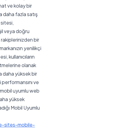
hat ve kolay bir
a daha fazla satış
sitesi,
ğil veya doğru
rakiplerinizden bir
markanızın yenilikçi
si, kullanıcıların
etmelerine olanak
a daha yüksek bir
i performansını ve
e mobil uyumlu web
 daha yüksek
ladığı Mobil Uyumlu
e-sites-mobile-